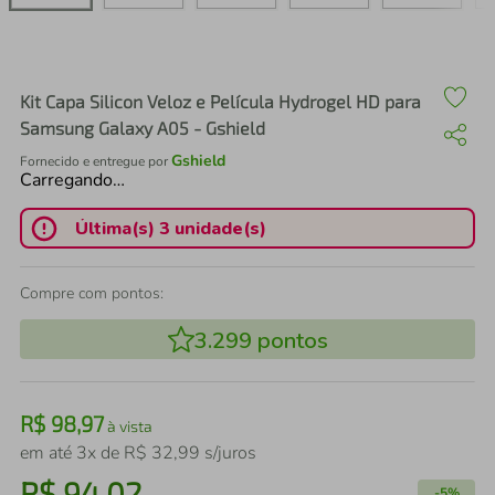
air fryer
4
º
iphone
5
º
Kit Capa Silicon Veloz e Película Hydrogel HD para
Samsung Galaxy A05 - Gshield
Gshield
Fornecido e entregue por
Carregando…
Última(s) 3 unidade(s)
Compre com pontos:
3.299
pontos
R$
98
,
97
à vista
em até
3
x de
R$
32
,
99
s/juros
R$
94
,
02
-
5%