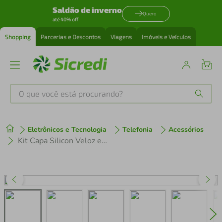
Saldão de inverno
Quero
até 40% off
Shopping
Parcerias e Descontos
Viagens
Imóveis e Veículos
O que você está procurando?
Produtos mais buscados
Eletrônicos e Tecnologia
Telefonia
Acessórios
tenis
1
º
Kit Capa Silicon Veloz e Película Hydrogel HD para Samsung Galaxy A05 - Gshield
cafeteira
2
º
perfume
3
º