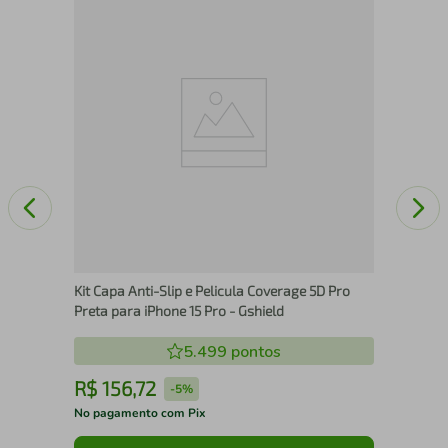
o G6
Pel
Mot
Kit Capa Anti-Slip e Pelicula Coverage 5D Pro
Preta para iPhone 15 Pro - Gshield
5.499
pontos
R$
156
,
72
R
-
5%
No pagamento com Pix
No 