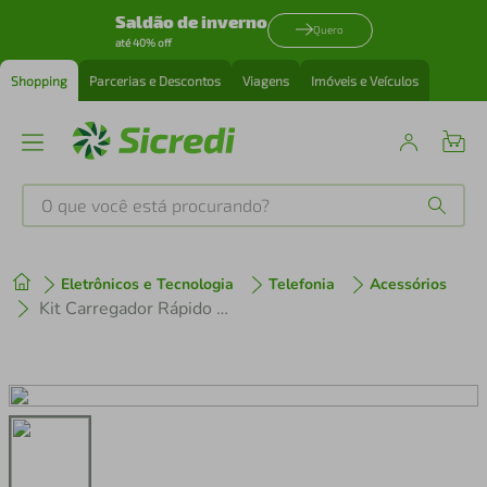
Saldão de inverno
Quero
até 40% off
Shopping
Parcerias e Descontos
Viagens
Imóveis e Veículos
O que você está procurando?
Produtos mais buscados
Eletrônicos e Tecnologia
Telefonia
Acessórios
tenis
1
º
Kit Carregador Rápido Bivolt + 8 Pilhas Recarregável MOX AAA 1000mAh
cafeteira
2
º
perfume
3
º