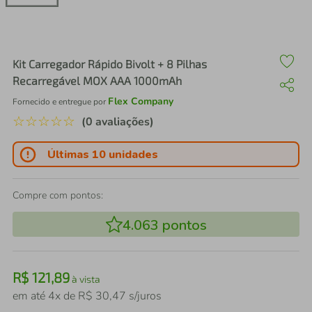
air fryer
4
º
iphone
5
º
Kit Carregador Rápido Bivolt + 8 Pilhas
Recarregável MOX AAA 1000mAh
Flex Company
Fornecido e entregue por
☆
☆
☆
☆
☆
(0 avaliações)
Últimas 10 unidades
Compre com pontos:
4.063
pontos
R$
121
,
89
à vista
em até
4
x de
R$
30
,
47
s/juros