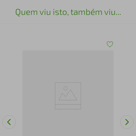
Quem viu isto, também viu...
Kit
Vid