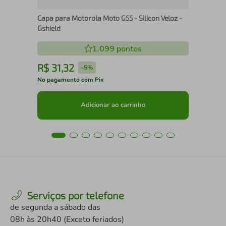
Capa para Motorola Moto G55 - Silicon Veloz -
Gshield
1.099
pontos
R$
31
,
32
R
-
5%
No pagamento com Pix
No 
Adicionar ao carrinho
Serviços por telefone
de segunda a sábado das
08h às 20h40 (Exceto feriados)