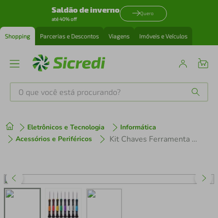
Saldão de inverno
Quero
até 40% off
Shopping
Parcerias e Descontos
Viagens
Imóveis e Veículos
O que você está procurando?
Produtos mais buscados
Eletrônicos e Tecnologia
Informática
tenis
1
º
Kit Chaves Ferramenta 16 Peças Abrir Celular Iphone Precisão
Acessórios e Periféricos
cafeteira
2
º
perfume
3
º