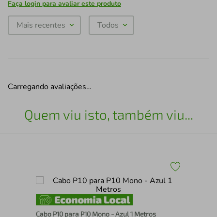
Faça login para avaliar este produto
Mais recentes
Todos
Carregando avaliações…
Quem viu isto, também viu...
Cab
Cabo P10 para P10 Mono - Azul 1 Metros