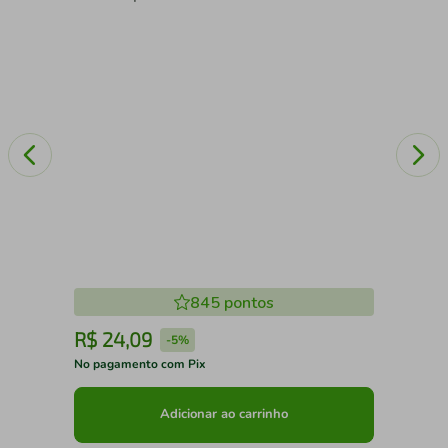
845
pontos
R$
24
,
09
R
-
5%
No pagamento com Pix
No 
Adicionar ao carrinho