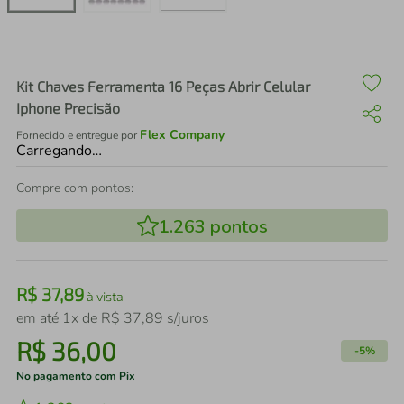
air fryer
4
º
iphone
5
º
Kit Chaves Ferramenta 16 Peças Abrir Celular
Iphone Precisão
Flex Company
Fornecido e entregue por
Carregando…
Compre com pontos:
1.263
pontos
R$
37
,
89
à vista
em até
1
x de
R$
37
,
89
s/juros
R$
36
,
00
-
5%
No pagamento com Pix