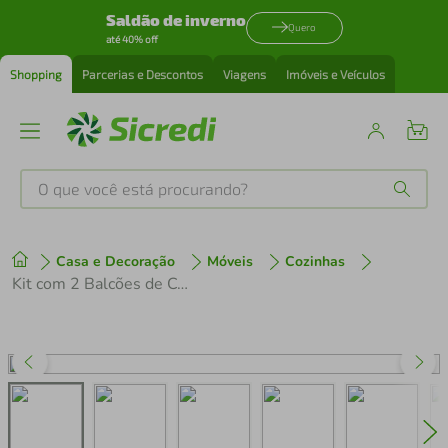
Saldão de inverno
Quero
até 40% off
Shopping
Parcerias e Descontos
Viagens
Imóveis e Veículos
O que você está procurando?
Produtos mais buscados
Casa e Decoração
Móveis
Cozinhas
tenis
1
º
Kit com 2 Balcões de Cozinha 3 Gavetas 4 Portas (Sem Tampo e Pia) Rustic/Verde Vik Madesa 01
cafeteira
2
º
perfume
3
º