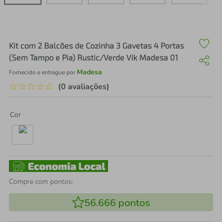
air fryer
4
º
iphone
5
º
Kit com 2 Balcões de Cozinha 3 Gavetas 4 Portas
(Sem Tampo e Pia) Rustic/Verde Vik Madesa 01
Madesa
Fornecido e entregue por
☆
☆
☆
☆
☆
(0 avaliações)
Cor
Compre com pontos:
56.666
pontos