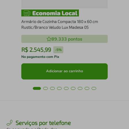
Armário de Cozinha Compacta 180 x 60 cm
Rustic/Branco Veludo Lux Madesa 05
89.333
pontos
R$
2
.
545
,
99
R
-
5%
No pagamento com Pix
No 
Adicionar ao carrinho
Serviços por telefone