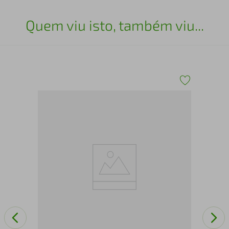
Quem viu isto, também viu...
 8
Arm
Bra