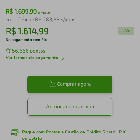
R$
1
.
699
,
99
à vista
em até
6
x de
R$
283
,
33
s/juros
R$
1
.
614
,
99
-
5%
No pagamento com Pix
56.666
pontos
Ver formas de pagamento
Comprar agora
Adicionar ao carrinho
Pague com Pontos + Cartão de Crédito Sicredi, PIX
ou Boleto