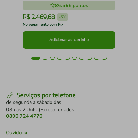
86.655
pontos
R$
2
.
469
,
68
R
-
5%
No pagamento com Pix
No 
Adicionar ao carrinho
Serviços por telefone
de segunda a sábado das
08h às 20h40 (Exceto feriados)
0800 724 4770
Ouvidoria