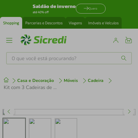
Saldão de inverno
Quero
até 40% off
Shopping
Parcerias e Descontos
Viagens
Imóveis e Veículos
O que você está procurando?
Produtos mais buscados
Casa e Decoração
Móveis
Cadeira
tenis
1
º
Kit com 3 Cadeiras de Auditório/Escritório Estofadas 44cm Multimóveis CR25289
cafeteira
2
º
perfume
3
º