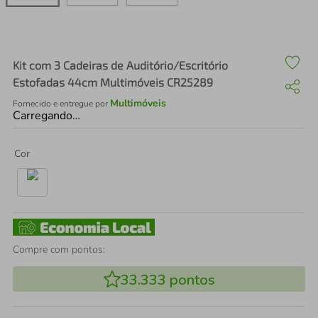
air fryer
4
º
iphone
5
º
Kit com 3 Cadeiras de Auditório/Escritório
Estofadas 44cm Multimóveis CR25289
Multimóveis
Fornecido e entregue por
Carregando…
Cor
Compre com pontos:
33.333
pontos