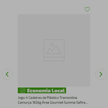
o e
Cad
Jogo 4 Cadeiras de Plástico Tramontina
Camurça 182kg Área Gourmet Summa Safira
Cozinha