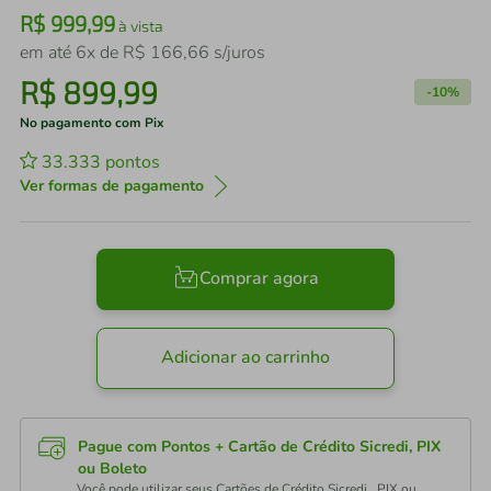
R$
999
,
99
à vista
em até
6
x de
R$
166
,
66
s/juros
R$
899
,
99
-
10%
No pagamento com Pix
33.333
pontos
Ver formas de pagamento
Comprar agora
Adicionar ao carrinho
Pague com Pontos + Cartão de Crédito Sicredi, PIX
ou Boleto
Você pode utilizar seus Cartões de Crédito Sicredi , PIX ou