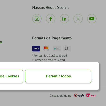
Nossas Redes Sociais
Formas de Pagamento
ia
*Pontos dos Cartões Sicredi
*Cartões de crédito Sicredi
*Boleto exclusivo para associados PJ
*É vedada a cobrança de preço superior, valor ou
encargo adicional para pagamentos por meio de
 de Cookies
Permitir todos
Pix à vista.
Desenvolvido por