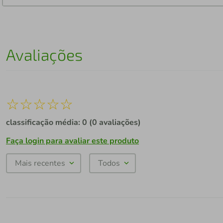
Avaliações
☆
☆
☆
☆
☆
classificação média: 0
(0 avaliações)
Faça login para avaliar este produto
Mais recentes
Todos