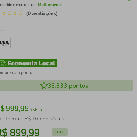
Multimóveis
rnecido e entregue por
☆
☆
☆
☆
☆
(0 avaliações)
or
ompre com pontos:
33.333
pontos
R$
999
,
99
à vista
m até
6
x de
R$
166
,
66
s/juros
R$
899
,
99
-
10%