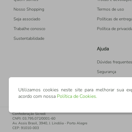
Nosso Shopping
Termos de uso
Seja associado
Políticas de entreg
Trabalhe conosco
Política de privaci
Sustentabilidade
Ajuda
Dúvidas frequente
Segurança
Utilizamos cookies neste site para melhorar sua ex
acordo com nossa
Política de Cookies
.
Confederação Sicredi
CNPJ: 03.795.072/0001-60
Av. Assis Brasil, 3940, J. Lindóia - Porto Alegre
CEP: 91010-003