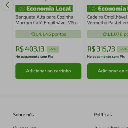
Banqueta Alta para Cozinha
Cadeira Empilhável
Marrom Café Empilhável Vênus
Vermelho Pastel e
em Polipropileno Acrilys
Polipropileno Acrily
14.145
pontos
11.078
po
R$
403
,
13
R$
315
,
73
-
5%
-
5%
No pagamento com Pix
No pagamento com Pix
Adicionar ao carrinho
Adicionar ao c
Sobre nós
Políticas
Quem somos
Trocas e devoluçõe