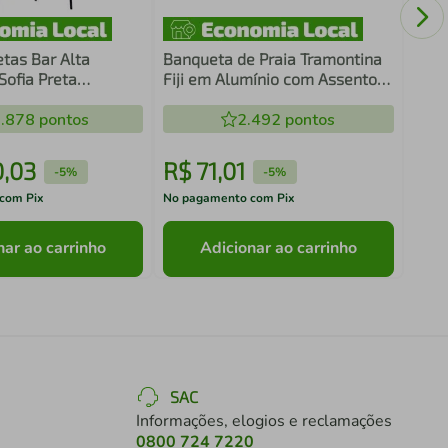
Asse
etas Bar Alta
Banqueta de Praia Tramontina
Sofia Preta
Fiji em Alumínio com Assento
em Polipropileno
Azul
.878
pontos
2.492
pontos
0
,
03
R$
71
,
01
R$
-
5%
-
5%
com Pix
No pagamento com Pix
No pa
nar ao carrinho
Adicionar ao carrinho
SAC
Informações, elogios e reclamações
0800 724 7220