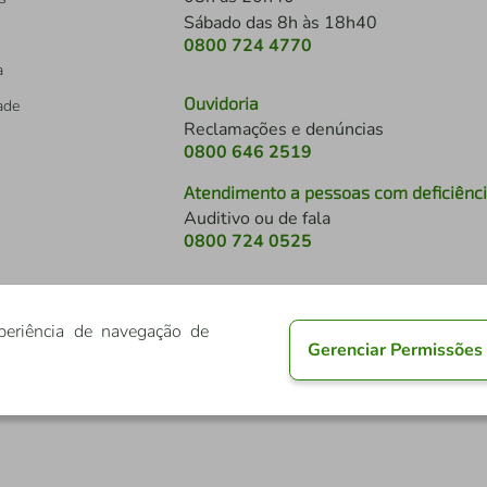
Sábado das 8h às 18h40
0800 724 4770
a
Ouvidoria
dade
Reclamações e denúncias
0800 646 2519
Atendimento a pessoas com deficiênc
Auditivo ou de fala
s
0800 724 0525
periência de navegação de
Gerenciar Permissões