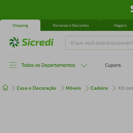
Shopping
Parcerias e Descontos
Viagens
O que você está procurando?
Produtos mais buscados
Todos os Departamentos
Cupons
tenis
1
º
Casa e Decoração
Móveis
Cadeira
cafeteira
2
º
perfume
3
º
air fryer
4
º