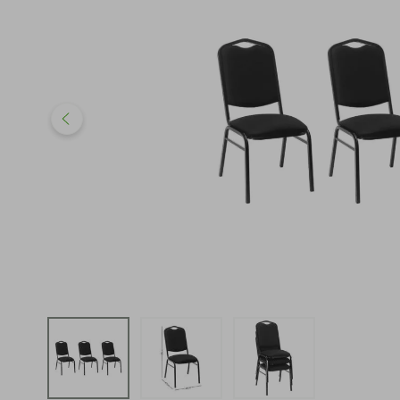
iphone
5
º