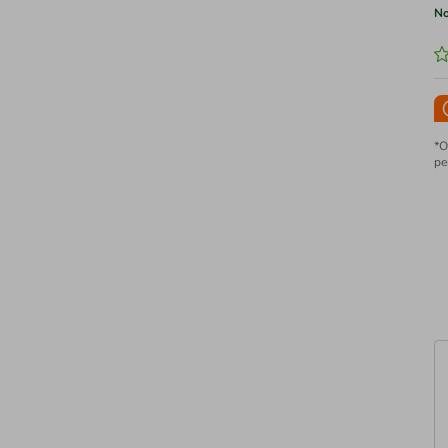
No
*O
pe