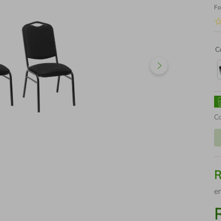
Fo
C
C
e