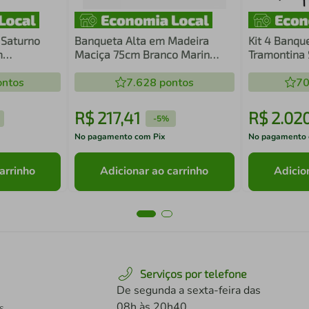
 Saturno
Banqueta Alta em Madeira
Kit 4 Banqu
m
Maciça 75cm Branco Marin
Tramontina 
s
Brasil
Empilhável 
ntos
7.628
pontos
70
R$
217
,
41
R$
2
.
02
-
5%
No pagamento com Pix
No pagamento 
arrinho
Adicionar ao carrinho
Adicio
Serviços por telefone
De segunda a sexta-feira das
08h às 20h40
s