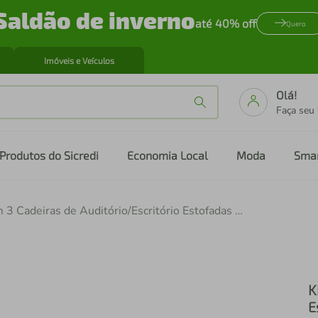
Saldão de inverno
até 40% off
Quero
Imóveis e Veículos
Olá!
Faça seu
Produtos do Sicredi
Economia Local
Moda
Sma
Kit com 3 Cadeiras de Auditório/Escritório Estofadas 44cm Multimóveis CR25290
K
E