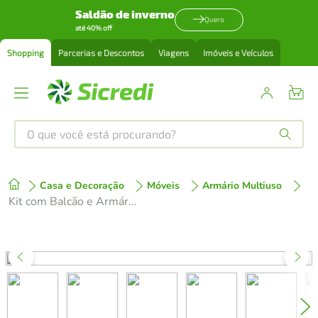
Saldão de inverno
Quero
até 40% off
Shopping
Parcerias e Descontos
Viagens
Imóveis e Veículos
O que você está procurando?
Produtos mais buscados
Casa e Decoração
Móveis
Armário Multiuso
tenis
1
º
Kit com Balcão e Armário Aéreo Multiuso 80cm Branco/Crema Agata Madesa
cafeteira
2
º
perfume
3
º