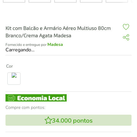
air fryer
4
º
iphone
5
º
Kit com Balcão e Armário Aéreo Multiuso 80cm
Branco/Crema Agata Madesa
Madesa
Fornecido e entregue por
Carregando…
Cor
Compre com pontos:
34.000
pontos