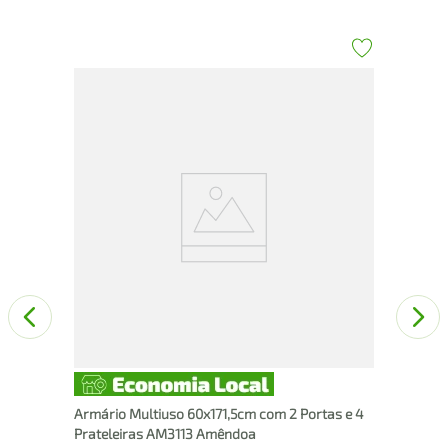
Kit
Arm
Armário Multiuso 60x171,5cm com 2 Portas e 4
Prateleiras AM3113 Amêndoa