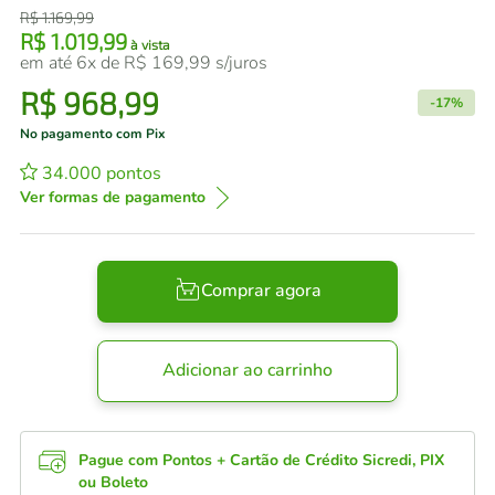
R$
1
.
169
,
99
R$
1
.
019
,
99
à vista
em até
6
x de
R$
169
,
99
s/juros
R$
968
,
99
-
17%
No pagamento com Pix
34.000
pontos
Ver formas de pagamento
Comprar agora
Adicionar ao carrinho
Pague com Pontos + Cartão de Crédito Sicredi, PIX
ou Boleto