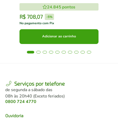
24.845
pontos
R$
708
,
07
R
-
5%
No pagamento com Pix
No 
Adicionar ao carrinho
Serviços por telefone
de segunda a sábado das
08h às 20h40 (Exceto feriados)
0800 724 4770
Ouvidoria