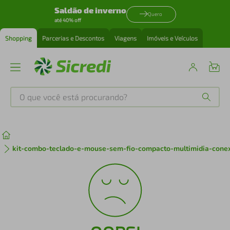
Saldão de inverno
Quero
até 40% off
Shopping
Parcerias e Descontos
Viagens
Imóveis e Veículos
O que você está procurando?
Produtos mais buscados
tenis
1
º
kit-combo-teclado-e-mouse-sem-fio-compacto-multimidia-conex
cafeteira
2
º
perfume
3
º