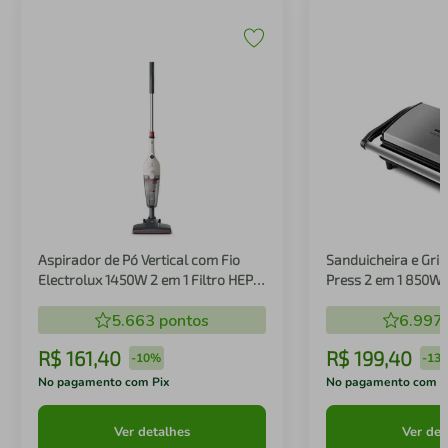
Aspirador de Pó Vertical com Fio
Sanduicheira e Gril
Electrolux 1450W 2 em 1 Filtro HEPA
Press 2 em 1 850W
Branco (STK14B)
5.663
pontos
6.997
R$
161
,
40
R$
199
,
40
-
10%
-
13
No pagamento com Pix
No pagamento com P
Ver detalhes
Ver det