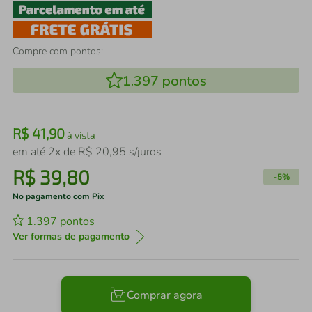
Compre com pontos:
1.397
pontos
R$
41
,
90
à vista
em até
2
x de
R$
20
,
95
s/juros
R$
39
,
80
-
5%
No pagamento com Pix
1.397
pontos
Ver formas de pagamento
Comprar agora