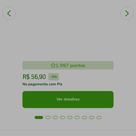
1.997
pontos
R$
56
,
90
R
-
5%
No pagamento com Pix
No 
Ver detalhes