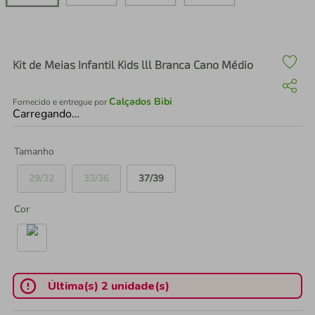
air fryer
4
º
iphone
5
º
Kit de Meias Infantil Kids lll Branca Cano Médio
Calçados Bibi
Fornecido e entregue por
Carregando…
Tamanho
29/32
33/36
37/39
Cor
Última(s) 2 unidade(s)