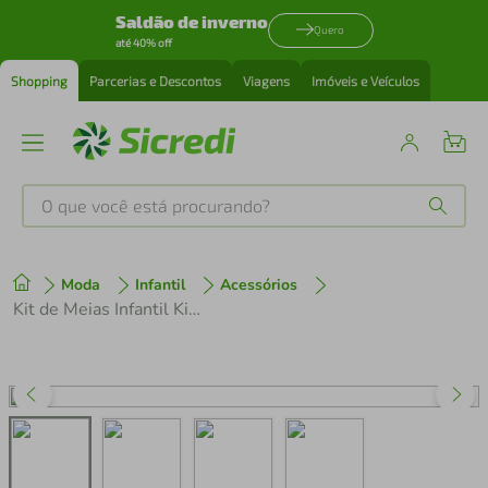
Saldão de inverno
Quero
até 40% off
Shopping
Parcerias e Descontos
Viagens
Imóveis e Veículos
O que você está procurando?
Produtos mais buscados
Moda
Infantil
Acessórios
tenis
1
º
Kit de Meias Infantil Kids lll Branca Cano Médio
cafeteira
2
º
perfume
3
º