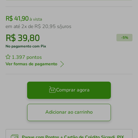
R$
41
,
90
à vista
em até
2
x de
R$
20
,
95
s/juros
R$
39
,
80
-
5%
No pagamento com Pix
1.397
pontos
Ver formas de pagamento
Comprar agora
Adicionar ao carrinho
Pague com Pontos + Cartão de Crédito Sicredi, PIX