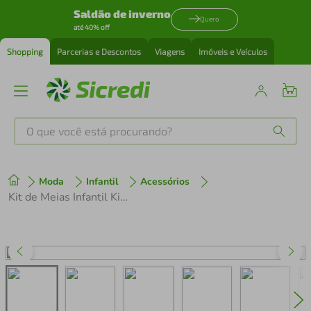
Saldão de inverno
Quero
até 40% off
Shopping
Parcerias e Descontos
Viagens
Imóveis e Veículos
O que você está procurando?
Produtos mais buscados
Moda
Infantil
Acessórios
tenis
1
º
Kit de Meias Infantil Kids lll Sortido Cano Médio
cafeteira
2
º
perfume
3
º