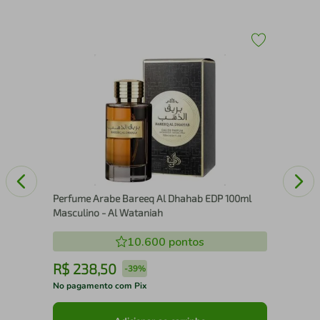
 de
Per
Wom
Perfume Arabe Bareeq Al Dhahab EDP 100ml
Masculino - Al Wataniah
10.600
pontos
R$
238
,
50
R
-
39%
No pagamento com Pix
No 