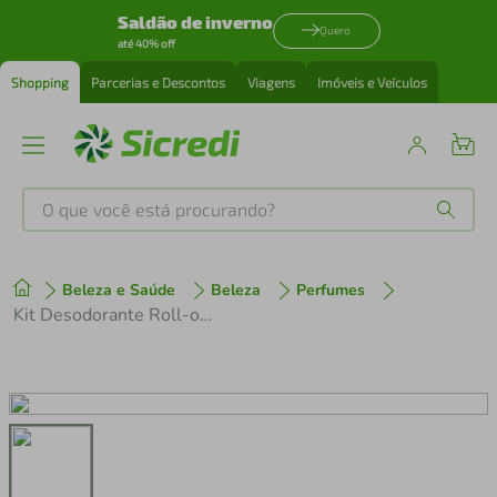
Saldão de inverno
Quero
até 40% off
Shopping
Parcerias e Descontos
Viagens
Imóveis e Veículos
O que você está procurando?
Produtos mais buscados
Beleza e Saúde
Beleza
Perfumes
tenis
1
º
Kit Desodorante Roll-on Rexona Powder Dry 2 Unidades 50ml Cada
cafeteira
2
º
perfume
3
º