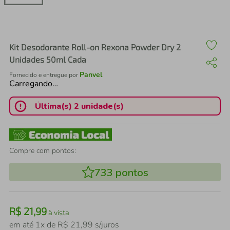
air fryer
4
º
iphone
5
º
Kit Desodorante Roll-on Rexona Powder Dry 2
Unidades 50ml Cada
Panvel
Fornecido e entregue por
Carregando…
Última(s) 2 unidade(s)
Compre com pontos:
733
pontos
R$
21
,
99
à vista
em até
1
x de
R$
21
,
99
s/juros