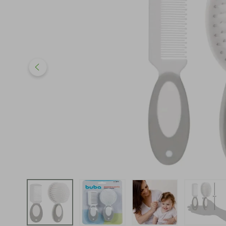
iphone
5
º