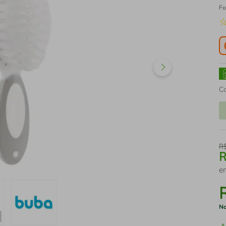
Fo
C
R
e
No