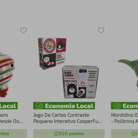
noro
Jogo De Cartas Contraste
Mordidino O
Desde Os
Pequeno Interativo CooperFun -
- Polibrinq
3 a 6 meses
ntos
920
pontos