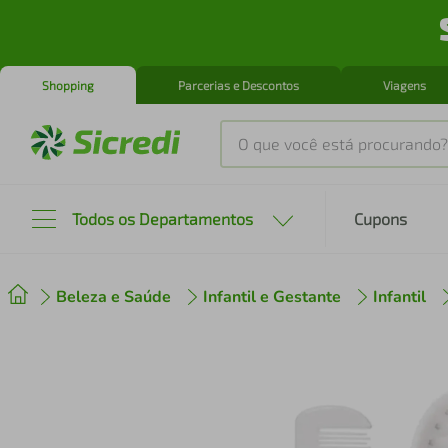
Shopping
Parcerias e Descontos
Viagens
O que você está procurando?
Produtos mais buscados
Todos os Departamentos
Cupons
tenis
1
º
Beleza e Saúde
Infantil e Gestante
Infantil
cafeteira
2
º
perfume
3
º
air fryer
4
º