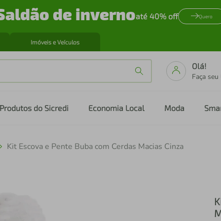
Saldão de inverno
até 40% off
Quero
Imóveis e Veículos
Olá!
Faça seu
Produtos do Sicredi
Economia Local
Moda
Sma
Kit Escova e Pente Buba com Cerdas Macias Cinza
K
M