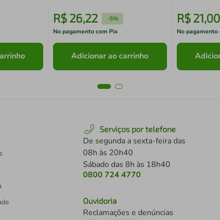
R$
26
,
22
R$
21
,
00
-
5%
No pagamento com Pix
No pagamento 
arrinho
Adicionar ao carrinho
Adicio
Serviços por telefone
De segunda a sexta-feira das
08h às 20h40
s
Sábado das 8h às 18h40
0800 724 4770
a
Ouvidoria
dade
Reclamações e denúncias