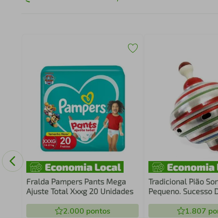
ção
go -
Fralda Pampers Pants Mega
Tradicional Pião So
Ajuste Total Xxxg 20 Unidades
Pequeno. Sucesso 
Anos 80 - IMC
2.000
pontos
1.807
po