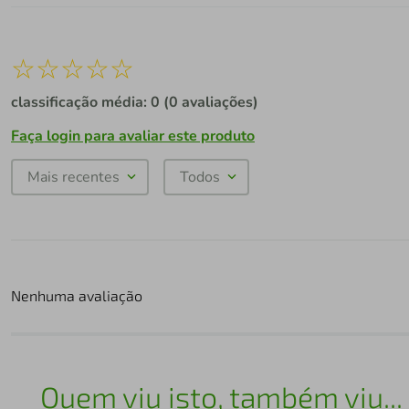
☆
☆
☆
☆
☆
classificação média: 0
(0 avaliações)
Faça login para avaliar este produto
Mais recentes
Todos
Nenhuma avaliação
Quem viu isto, também viu...