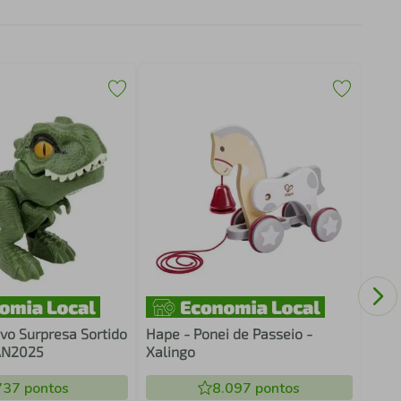
Copo
Alça
Bico
vo Surpresa Sortido
Hape - Ponei de Passeio -
 AN2025
Xalingo
737
pontos
8.097
pontos