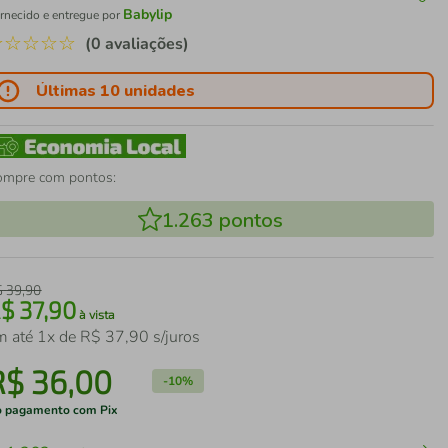
Babylip
rnecido e entregue por
☆
☆
☆
☆
☆
(0 avaliações)
Últimas 10 unidades
ompre com pontos:
1.263
pontos
$
39
,
90
R$
37
,
90
à vista
m até
1
x de
R$
37
,
90
s/juros
R$
36
,
00
-
10%
 pagamento com Pix