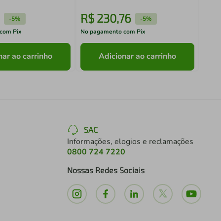
R$
230
,
76
R$
-
5%
-
5%
com Pix
No pagamento com Pix
No pa
nar ao carrinho
Adicionar ao carrinho
SAC
Informações, elogios e reclamações
0800 724 7220
Nossas Redes Sociais