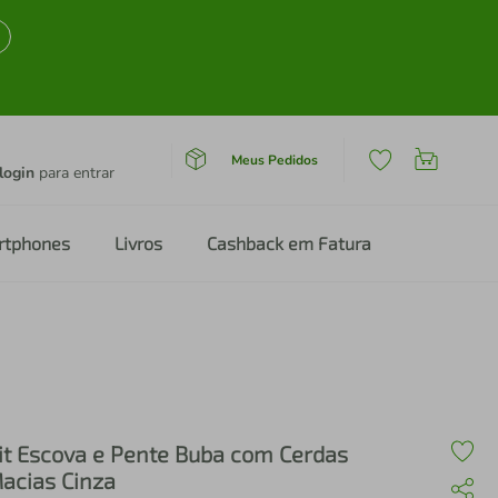
Meus Pedidos
login
para entrar
rtphones
Livros
Cashback em Fatura
it Escova e Pente Buba com Cerdas
acias Cinza