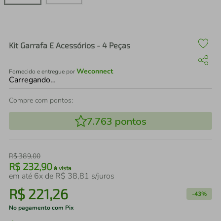
air fryer
4
º
iphone
5
º
Kit Garrafa E Acessórios - 4 Peças
Weconnect
Fornecido e entregue por
Carregando…
Compre com pontos:
7.763
pontos
R$
389
,
00
R$
232
,
90
à vista
em até
6
x de
R$
38
,
81
s/juros
R$
221
,
26
-
43%
No pagamento com Pix