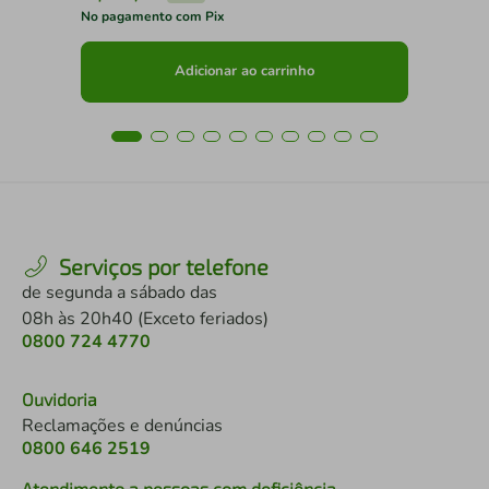
No pagamento com Pix
No 
Adicionar ao carrinho
Serviços por telefone
de segunda a sábado das
08h às 20h40 (Exceto feriados)
0800 724 4770
Ouvidoria
Reclamações e denúncias
0800 646 2519
Atendimento a pessoas com deficiência