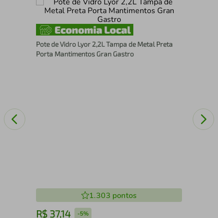
Pot
Cap
Pote de Vidro Lyor 2,2L Tampa de Metal Preta
Bor
Porta Mantimentos Gran Gastro
1.303
pontos
R$
37
,
14
R
-
5%