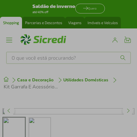
Saldão de inverno
Quero
até 40% off
Shopping
Parcerias e Descontos
Viagens
Imóveis e Veículos
O que você está procurando?
Produtos mais buscados
Casa e Decoração
Utilidades Domésticas
tenis
1
º
Kit Garrafa E Acessórios - 4 Peças
cafeteira
2
º
perfume
3
º