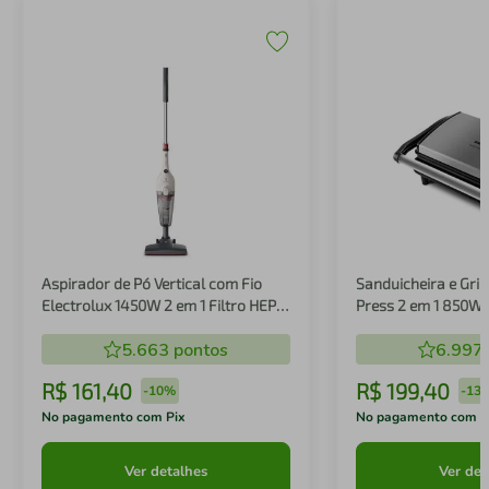
Aspirador de Pó Vertical com Fio
Sanduicheira e Gril
Electrolux 1450W 2 em 1 Filtro HEPA
Press 2 em 1 850W
Branco (STK14B)
5.663
pontos
6.997
R$
161
,
40
R$
199
,
40
-
10%
-
13
No pagamento com Pix
No pagamento com P
Ver detalhes
Ver det