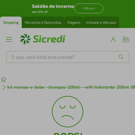
Saldão de inverno
Quero
até 40% off
Shopping
Parcerias e Descontos
Viagens
Imóveis e Veículos
O que você está procurando?
Produtos mais buscados
tenis
1
º
kit-mamae-e-bebe--shampoo-200ml---refil-hidratante-200ml-3
cafeteira
2
º
perfume
3
º