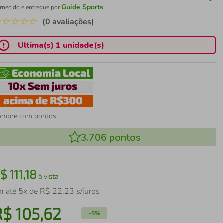
Guide Sports
rnecido e entregue por
☆
☆
☆
☆
☆
(0 avaliações)
Última(s) 1 unidade(s)
ompre com pontos:
3.706
pontos
R$
111
,
18
à vista
m até
5
x de
R$
22
,
23
s/juros
R$
105
,
62
-
5%