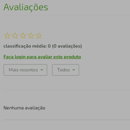
Avaliações
☆
☆
☆
☆
☆
classificação média: 0
(0 avaliações)
Faça login para avaliar este produto
Mais recentes
Todos
Nenhuma avaliação