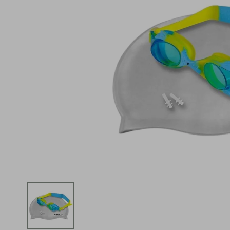
iphone
5
º