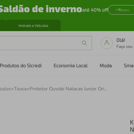
Saldão de inverno
até 40% off
Quero
Imóveis e Veículos
Olá!
Faça seu
Produtos do Sicredi
Economia Local
Moda
Sma
Kit Oculos+Touca+Protetor Ouvido Natacao Junior Orimos CEL/AM/ACQ/PR
K
N