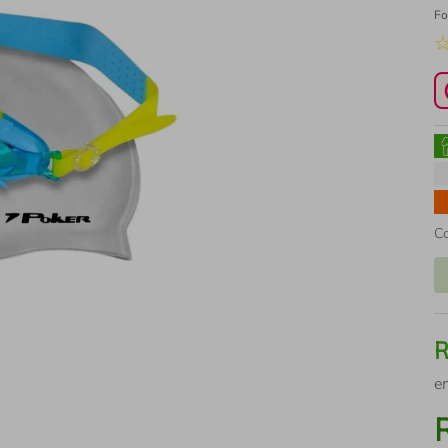
Fo
C
e