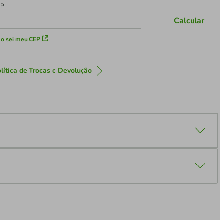
EP
Calcular
o sei meu CEP
lítica de Trocas e Devolução