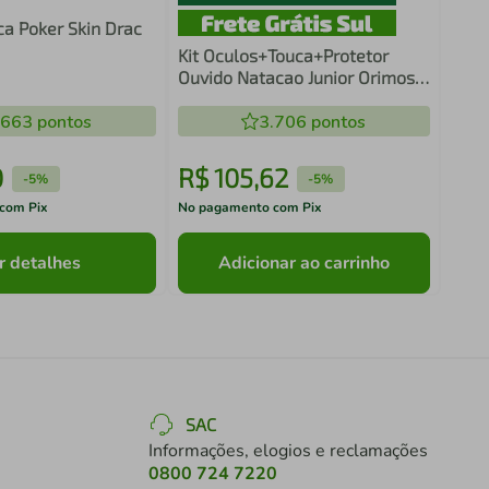
ca Poker Skin Drac
Kit Oculos+Touca+Protetor
Ouvido Natacao Junior Orimos
AZ/BR/ACQ/CEL
.663
pontos
3.706
pontos
0
R$
105
,
62
R$
-
5%
-
5%
com Pix
No pagamento com Pix
No pa
r detalhes
Adicionar ao carrinho
SAC
Informações, elogios e reclamações
0800 724 7220