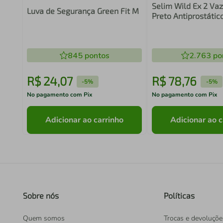
Selim Wild Ex 2 V
Luva de Segurança Green Fit M
Preto Antiprostáti
Speed
845
pontos
2.763
po
R$
24
,
07
R$
78
,
76
-
5%
-
5%
No pagamento com Pix
No pagamento com Pix
Adicionar ao carrinho
Adicionar ao c
Sobre nós
Políticas
Quem somos
Trocas e devoluçõe