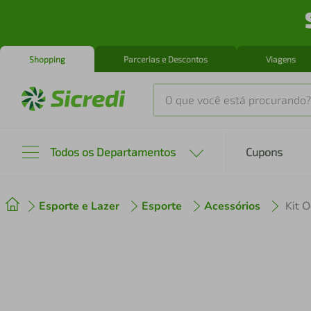
Shopping
Parcerias e Descontos
Viagens
O que você está procurando?
Produtos mais buscados
Todos os Departamentos
Cupons
tenis
1
º
Esporte e Lazer
Esporte
Acessórios
cafeteira
2
º
perfume
3
º
air fryer
4
º