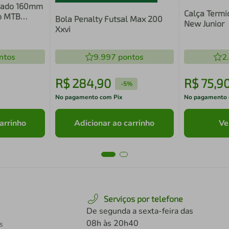
azado 160mm
Calça Termi
co MTB
Bola Penalty Futsal Max 200
New Junior
Xxvi
ntos
9.997
pontos
2
R$
284
,
90
R$
75
,
9
-
5%
No pagamento com Pix
No pagamento 
arrinho
Adicionar ao carrinho
Ve
Serviços por telefone
De segunda a sexta-feira das
08h às 20h40
s