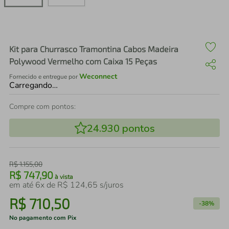
air fryer
4
º
iphone
5
º
Kit para Churrasco Tramontina Cabos Madeira
Polywood Vermelho com Caixa 15 Peças
Weconnect
Fornecido e entregue por
Carregando…
Compre com pontos:
24.930
pontos
R$
1
.
155
,
00
R$
747
,
90
à vista
em até
6
x de
R$
124
,
65
s/juros
R$
710
,
50
-
38%
No pagamento com Pix