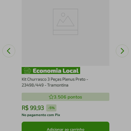
Pro
Kit Churrasco 3 Peças Plenus Preto -
23498/449 - Tramontina
3.506
pontos
R$
99
,
93
R
-
5%
No pagamento com Pix
No 
Adicionar ao carrinho