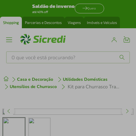
Saldão de inverno
Quero
até 40% off
Shopping
Parcerias e Descontos
Viagens
Imóveis e Veículos
O que você está procurando?
Produtos mais buscados
Casa e Decoração
Utilidades Domésticas
tenis
1
º
Kit para Churrasco Tramontina Cabos Madeira Polywood Vermelho com Caixa 15 Peças
Utensílios de Churrasco
cafeteira
2
º
perfume
3
º