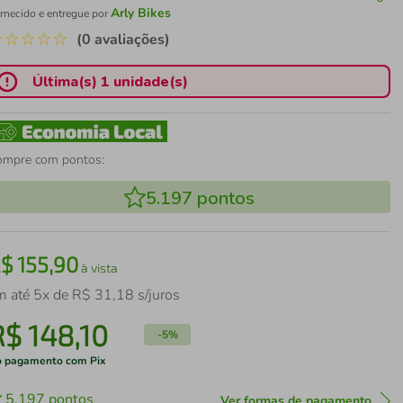
Arly Bikes
rnecido e entregue por
☆
☆
☆
☆
☆
(0 avaliações)
Última(s) 1 unidade(s)
ompre com pontos:
5.197
pontos
R$
155
,
90
à vista
m até
5
x de
R$
31
,
18
s/juros
R$
148
,
10
-
5%
 pagamento com Pix
5.197
pontos
Ver formas de pagamento