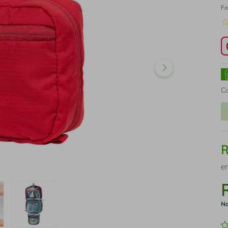
Fo
C
e
No