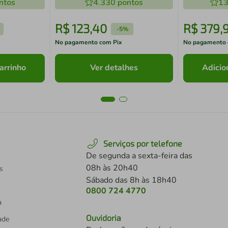
ntos
4.330
pontos
13
R$
123
,
40
R$
379
,
-
5%
No pagamento com Pix
No pagamento 
arrinho
Ver detalhes
Adicio
Serviços por telefone
De segunda a sexta-feira das
08h às 20h40
s
Sábado das 8h às 18h40
0800 724 4770
a
Ouvidoria
dade