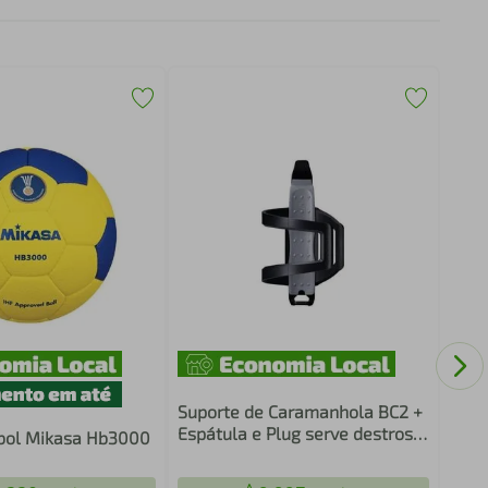
Cara
Pret
Alça
Suporte de Caramanhola BC2 +
Espátula e Plug serve destros
bol Mikasa Hb3000
ou canhotos