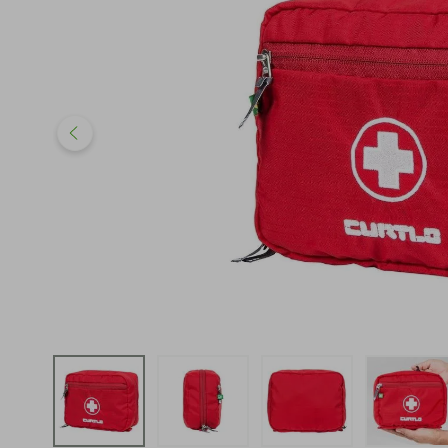
iphone
5
º