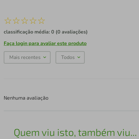
☆
☆
☆
☆
☆
classificação média: 0
(0 avaliações)
Faça login para avaliar este produto
Mais recentes
Todos
Nenhuma avaliação
Quem viu isto, também viu...