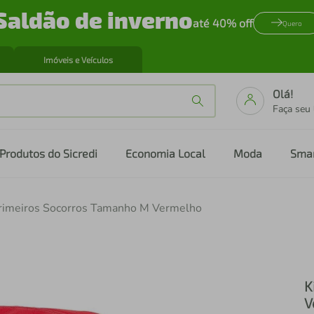
Saldão de inverno
até 40% off
Quero
Imóveis e Veículos
Olá!
Faça seu
Produtos do Sicredi
Economia Local
Moda
Sma
Primeiros Socorros Tamanho M Vermelho
K
V