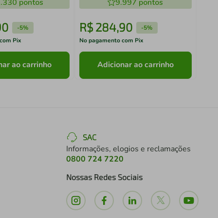
.330
pontos
9.997
pontos
90
R$
284
,
90
R$
-
5%
-
5%
com Pix
No pagamento com Pix
No pa
nar ao carrinho
Adicionar ao carrinho
SAC
Informações, elogios e reclamações
0800 724 7220
Nossas Redes Sociais