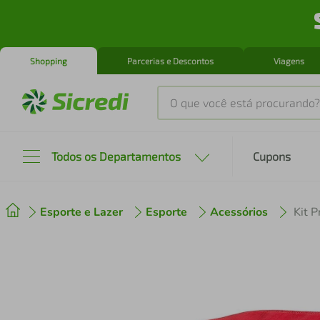
Shopping
Parcerias e Descontos
Viagens
O que você está procurando?
Produtos mais buscados
Todos os Departamentos
Cupons
tenis
1
º
Esporte e Lazer
Esporte
Acessórios
Kit 
cafeteira
2
º
perfume
3
º
air fryer
4
º