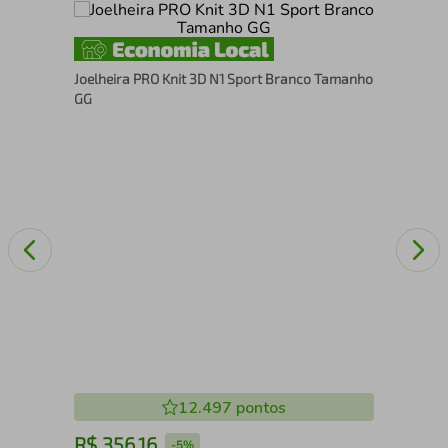
1-9
Bol
Joelheira PRO Knit 3D N1 Sport Branco Tamanho
Por
GG
12.497
pontos
R$
356
,
16
R
-
5%