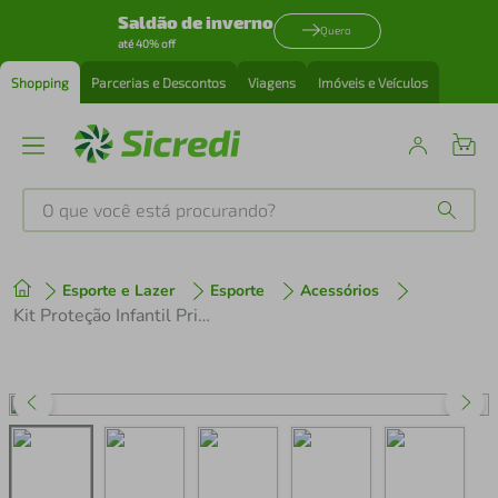
Saldão de inverno
Quero
até 40% off
Shopping
Parcerias e Descontos
Viagens
Imóveis e Veículos
O que você está procurando?
Produtos mais buscados
Esporte e Lazer
Esporte
Acessórios
tenis
1
º
Kit Proteção Infantil Princesas Capacete (52-56cm) com Joelheira e Cotoveleira Rosa
cafeteira
2
º
perfume
3
º