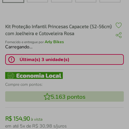
air fryer
4
º
iphone
5
º
Kit Proteção Infantil Princesas Capacete (52-56cm)
com Joelheira e Cotoveleira Rosa
Arly Bikes
Fornecido e entregue por
Carregando…
Última(s) 3 unidade(s)
Compre com pontos:
5.163
pontos
R$
154
,
90
à vista
em até
5
x de
R$
30
,
98
s/juros