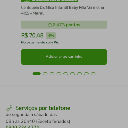
Centopeia Didática Infantil Baby Péia Vermelha
4155 - Maral
2.473
pontos
R$
70
,
48
R
-
5%
No pagamento com Pix
No 
Adicionar ao carrinho
Serviços por telefone
de segunda a sábado das
08h às 20h40 (Exceto feriados)
0800 724 4770