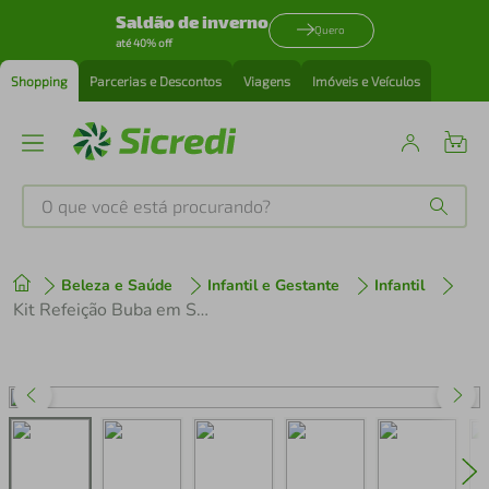
Saldão de inverno
Quero
até 40% off
Shopping
Parcerias e Descontos
Viagens
Imóveis e Veículos
O que você está procurando?
Produtos mais buscados
Beleza e Saúde
Infantil e Gestante
Infantil
tenis
1
º
Kit Refeição Buba em Silicone com Prato, Babador e Colher Verde
cafeteira
2
º
perfume
3
º