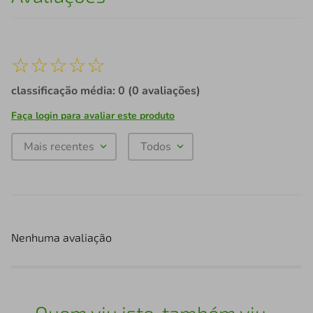
☆
☆
☆
☆
☆
classificação média: 0
(0 avaliações)
Faça login para avaliar este produto
Mais recentes
Todos
Nenhuma avaliação
Quem viu isto, também viu...