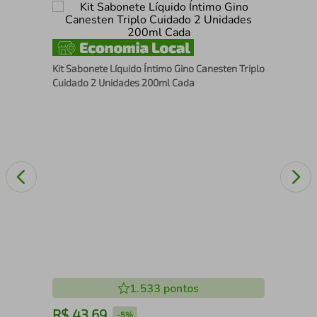
s
Sab
Kit Sabonete Líquido Íntimo Gino Canesten Triplo
Cuidado 2 Unidades 200ml Cada
1.533
pontos
R$
43
,
69
R
-
5%