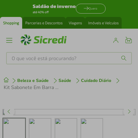
Saldão de inverno
Quero
até 40% off
Shopping
Parcerias e Descontos
Viagens
Imóveis e Veículos
O que você está procurando?
Produtos mais buscados
Beleza e Saúde
Saúde
Cuidado Diário
tenis
1
º
Kit Sabonete Em Barra Infantil Panvel Baby Com 5 Unidades
cafeteira
2
º
perfume
3
º