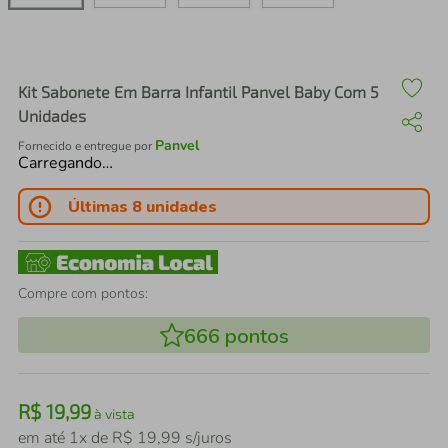
air fryer
4
º
iphone
5
º
Kit Sabonete Em Barra Infantil Panvel Baby Com 5
Unidades
Panvel
Fornecido e entregue por
Carregando…
Últimas 8 unidades
Compre com pontos:
666
pontos
R$
19
,
99
à vista
em até
1
x de
R$
19
,
99
s/juros