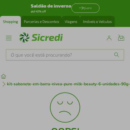
Saldão de inverno
Quero
até 40% off
Shopping
Parcerias e Descontos
Viagens
Imóveis e Veículos
O que você está procurando?
Produtos mais buscados
tenis
1
º
kit-sabonete-em-barra-nivea-pure-milk-beauty-6-unidades-90g
cafeteira
2
º
perfume
3
º