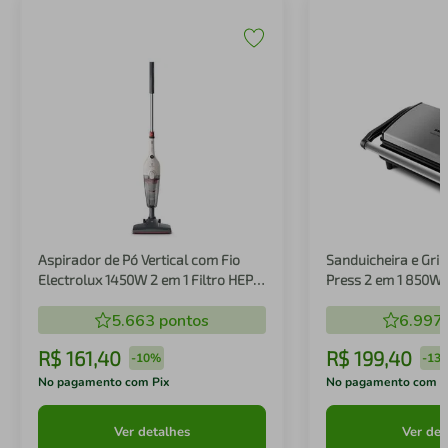
Aspirador de Pó Vertical com Fio
Sanduicheira e Gril
Electrolux 1450W 2 em 1 Filtro HEPA
Press 2 em 1 850W
Branco (STK14B)
5.663
pontos
6.997
R$
161
,
40
R$
199
,
40
-
10%
-
13
No pagamento com Pix
No pagamento com P
Ver detalhes
Ver det