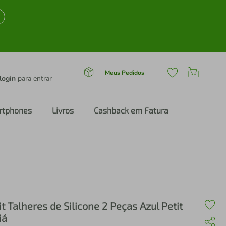
Meus Pedidos
login
para entrar
rtphones
Livros
Cashback em Fatura
it Talheres de Silicone 2 Peças Azul Petit
iá