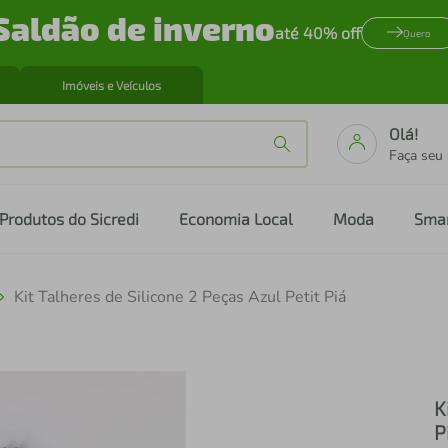
Saldão de inverno
até 40% off
Quero
Imóveis e Veículos
Olá!
Faça seu
Produtos do Sicredi
Economia Local
Moda
Sma
Kit Talheres de Silicone 2 Peças Azul Petit Piá
K
P