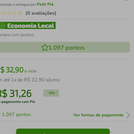
Petit Piá
rnecido e entregue por
☆
☆
☆
☆
☆
(0 avaliações)
ompre com pontos:
1.097
pontos
R$
32
,
90
à vista
m até
1
x de
R$
32
,
90
s/juros
R$
31
,
26
-
5%
 pagamento com Pix
1.097
pontos
Ver formas de pagamento