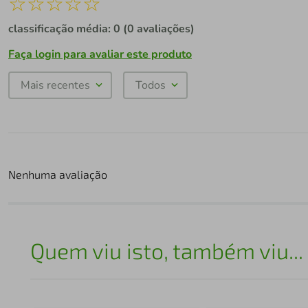
☆
☆
☆
☆
☆
classificação média: 0
(0 avaliações)
Faça login para avaliar este produto
Mais recentes
Todos
Nenhuma avaliação
Quem viu isto, também viu...