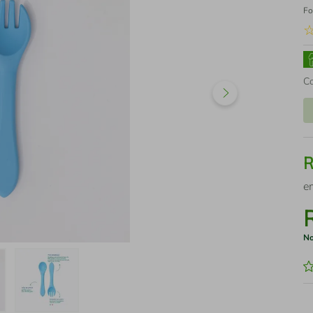
Fo
C
e
No