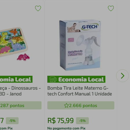
Esco
Mama
Bran
ça - Dinossauros -
Bomba Tira Leite Materno G-
3D - Janod
tech Confort Manual 1 Unidade
.287
pontos
2.666
pontos
7
R$
75
,
99
R$
-
5%
-
5%
com Pix
No pagamento com Pix
No pa