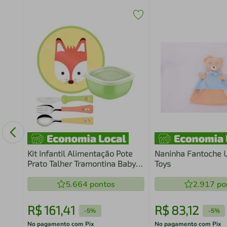
ção
go
Kit Infantil Alimentação Pote
Naninha Fantoche Urso 
Prato Talher Tramontina Baby
Toys
Friends Plástico 5 Peças
Colorido
5.664
pontos
2.917
po
R$
161
,
41
R$
83
,
12
-
5%
-
5%
No pagamento com Pix
No pagamento com Pix