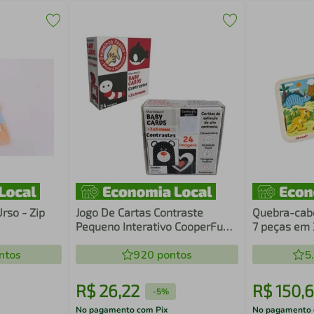
- Zip
Jogo De Cartas Contraste
Quebra-cabe
Pequeno Interativo CooperFun -
7 peças em 
3 a 6 meses
ntos
920
pontos
5
R$
26
,
22
R$
150
,
6
-
5%
No pagamento com Pix
No pagamento 