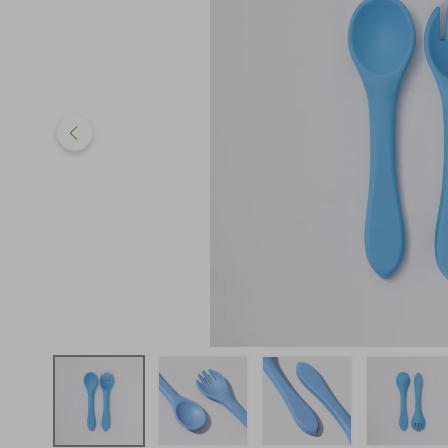
iphone
5
º