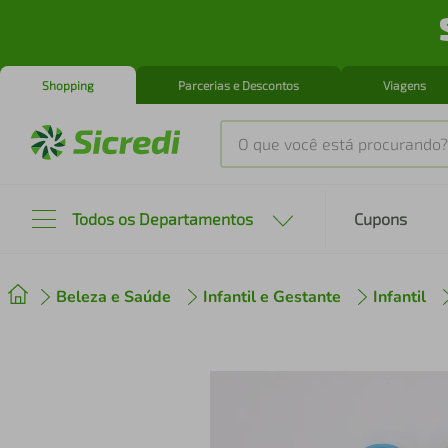
Shopping
Parcerias e Descontos
Viagens
O que você está procurando?
Produtos mais buscados
Todos os Departamentos
Cupons
tenis
1
º
Beleza e Saúde
Infantil e Gestante
Infantil
cafeteira
2
º
perfume
3
º
air fryer
4
º