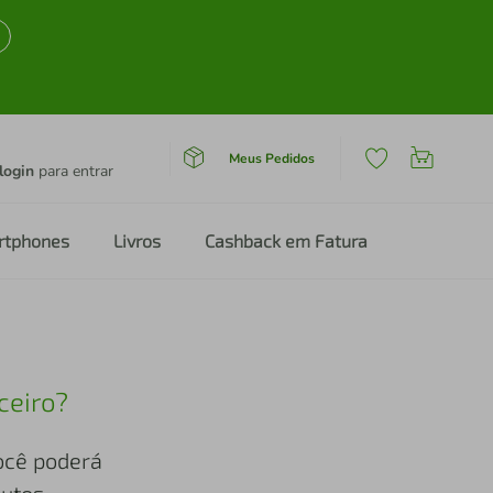
Meus Pedidos
login
para entrar
rtphones
Livros
Cashback em Fatura
ceiro?
você poderá