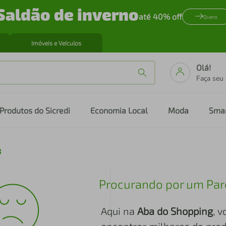
Saldão de inverno
até 40% off
Quero
Imóveis e Veículos
Olá!
Faça seu
Produtos do Sicredi
Economia Local
Moda
Sma
8
Procurando por um Par
Aqui na
Aba do Shopping
, 