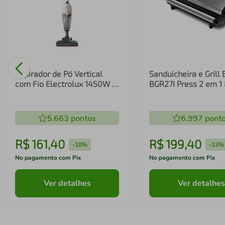
Aspirador de Pó Vertical
Sanduicheira e Grill 
com Fio Electrolux 1450W 2
BGR27I Press 2 em 
em 1 Filtro HEPA Branco
(STK14B)
5.663
pontos
6.997
pont
R$
161
,
40
R$
199
,
40
-
10%
-
13%
No pagamento com Pix
No pagamento com Pix
Ver detalhes
Ver detalhes