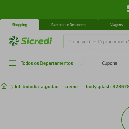
Shopping
Parcerias e Descontos
Viagens
O que você está procurando?
Produtos mais buscados
Todos os Departamentos
Cupons
tenis
1
º
kit-tododia-algodao---creme----bodysplash-32867
cafeteira
2
º
perfume
3
º
air fryer
4
º