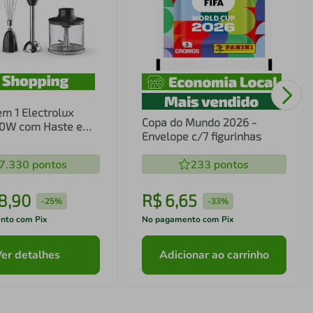
em 1 Electrolux
Copa do Mundo 2026 -
00W com Haste em
Envelope c/7 figurinhas
ecnologia TruFlow
7.330
pontos
233
pontos
8
,
90
R$
6
,
65
-
25%
-
33%
nto com Pix
No pagamento com Pix
Ver detalhes
Adicionar ao carrinho