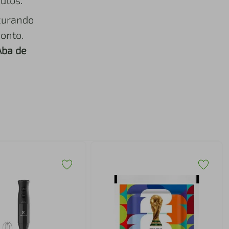
utos.
curando
onto.
Aba de