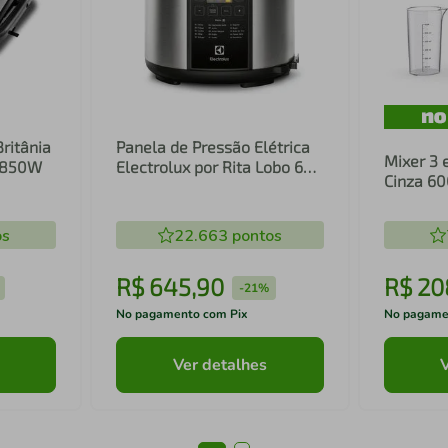
Britânia
Panela de Pressão Elétrica
Mixer 3 
1 850W
Electrolux por Rita Lobo 6L
Cinza 6
Preta Experience Digital
Inox e T
(PCC20)
(EIB20)
os
22.663
pontos
R$
645
,
90
R$
20
-
21%
No pagamento com Pix
No pagame
Ver detalhes