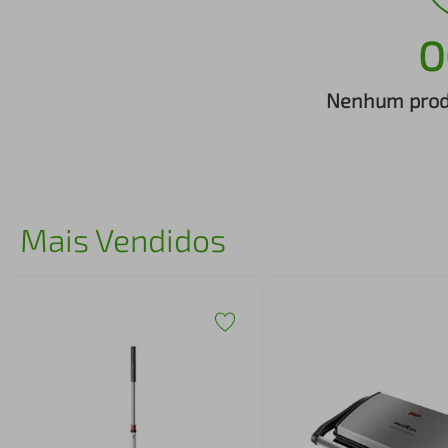
iphone
5
º
O
Nenhum produ
Mais Vendidos