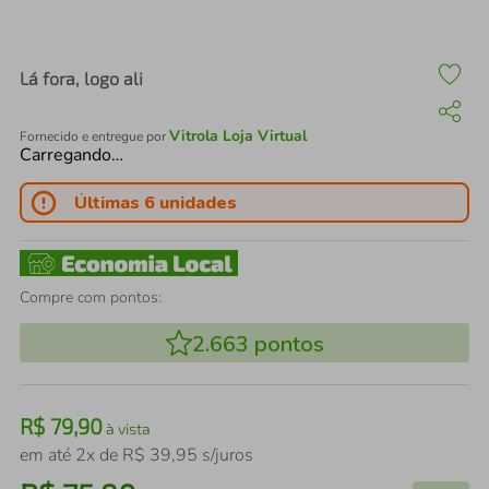
air fryer
4
º
iphone
5
º
Lá fora, logo ali
Vitrola Loja Virtual
Fornecido e entregue por
Carregando…
Últimas 6 unidades
Compre com pontos:
2.663
pontos
R$
79
,
90
à vista
em até
2
x de
R$
39
,
95
s/juros