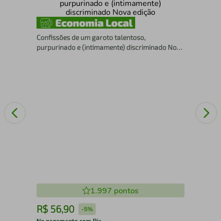
Com
Str
Confissões de um garoto talentoso,
purpurinado e (intimamente) discriminado Nova
edição
1.997
pontos
R$
56
,
90
R
-
5%
No pagamento com Pix
No 