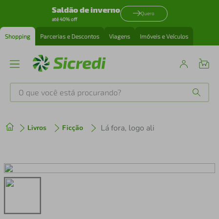
Saldão de inverno
Quero
até 40% off
Shopping
Parcerias e Descontos
Viagens
Imóveis e Veículos
O que você está procurando?
Produtos mais buscados
Lá fora, logo ali
Livros
Ficção
tenis
1
º
cafeteira
2
º
perfume
3
º