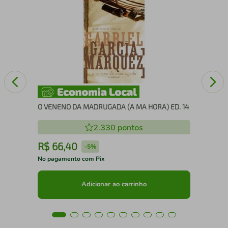
RAS
BL
RPE
O VENENO DA MADRUGADA (A MA HORA) ED. 14
2.330
pontos
R$
66
,
40
R
-
5%
No pagamento com Pix
No 
Adicionar ao carrinho