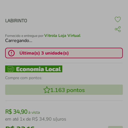
air fryer
4
º
iphone
5
º
LABIRINTO
Vitrola Loja Virtual
Fornecido e entregue por
Carregando…
Última(s) 3 unidade(s)
Compre com pontos:
1.163
pontos
R$
34
,
90
à vista
em até
1
x de
R$
34
,
90
s/juros