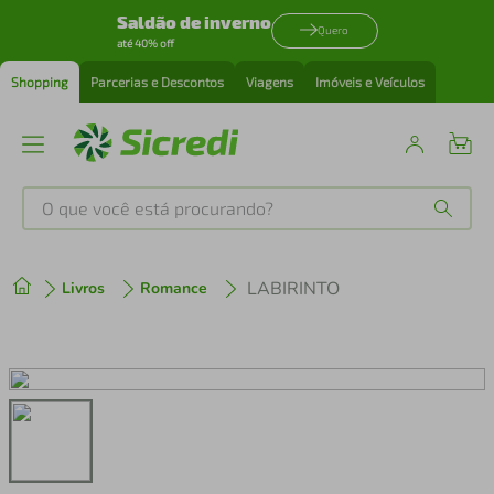
Saldão de inverno
Quero
até 40% off
Shopping
Parcerias e Descontos
Viagens
Imóveis e Veículos
O que você está procurando?
Produtos mais buscados
LABIRINTO
Livros
Romance
tenis
1
º
cafeteira
2
º
perfume
3
º