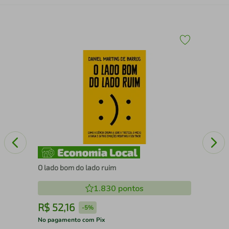
Mar
O lado bom do lado ruim
1.830
pontos
R$
52
,
16
R
-
5%
No pagamento com Pix
No 