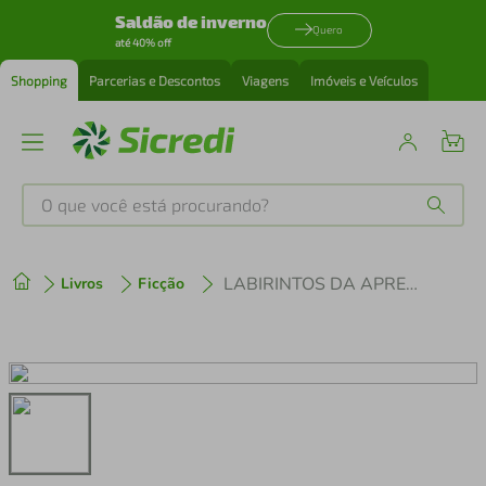
Saldão de inverno
Quero
até 40% off
Shopping
Parcerias e Descontos
Viagens
Imóveis e Veículos
O que você está procurando?
Produtos mais buscados
LABIRINTOS DA APRENDIZAGEM
Livros
Ficção
tenis
1
º
cafeteira
2
º
perfume
3
º