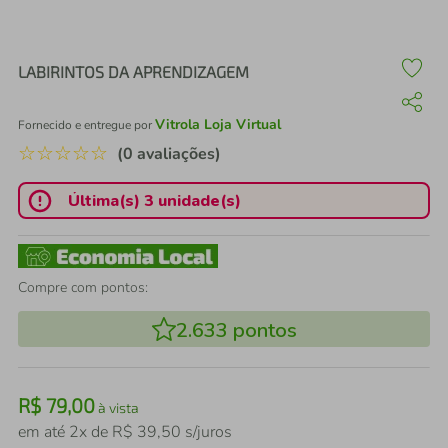
air fryer
4
º
iphone
5
º
LABIRINTOS DA APRENDIZAGEM
Vitrola Loja Virtual
Fornecido e entregue por
☆
☆
☆
☆
☆
(0 avaliações)
Última(s) 3 unidade(s)
Compre com pontos:
2.633
pontos
R$
79
,
00
à vista
em até
2
x de
R$
39
,
50
s/juros