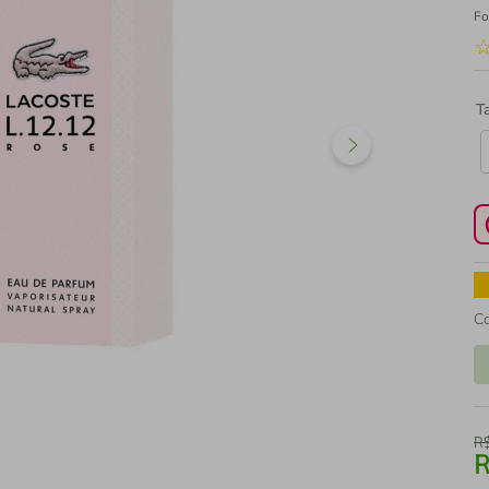
Fo
T
C
R