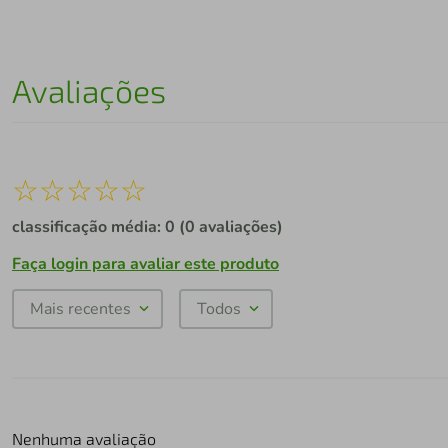
Avaliações
☆
☆
☆
☆
☆
classificação média: 0
(0 avaliações)
Faça login para avaliar este produto
Mais recentes
Todos
Nenhuma avaliação