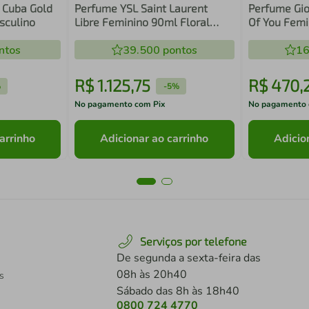
 Cuba Gold
Perfume YSL Saint Laurent
Perfume Gio
sculino
Libre Feminino 90ml Floral
Of You Femi
Elegância Atemporal Eau de
Baunilha Se
ntos
Parfum
39.500
pontos
Parfum
16
R$
1
.
125
,
75
R$
470
,
%
-
5%
No pagamento com Pix
No pagamento 
arrinho
Adicionar ao carrinho
Adicio
Serviços por telefone
De segunda a sexta-feira das
08h às 20h40
s
Sábado das 8h às 18h40
0800 724 4770