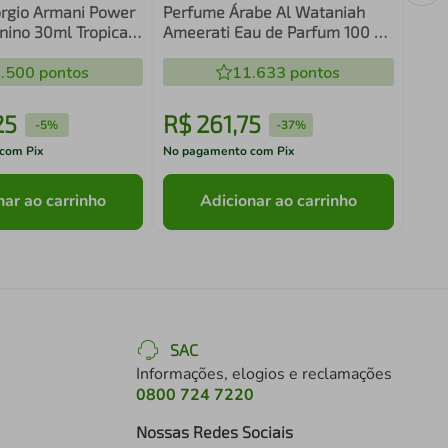
rgio Armani Power
Perfume Árabe Al Wataniah
nino 30ml Tropical
Ameerati Eau de Parfum 100 ml
nsual Eau de
- Feminino
.500
pontos
11.633
pontos
25
R$
261
,
75
R$
-
5%
-
37%
com Pix
No pagamento com Pix
No pa
nar ao carrinho
Adicionar ao carrinho
SAC
Informações, elogios e reclamações
0800 724 7220
Nossas Redes Sociais