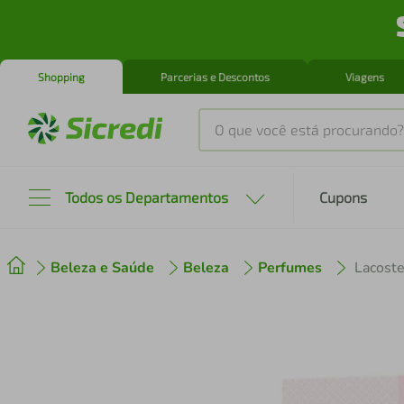
Shopping
Parcerias e Descontos
Viagens
O que você está procurando?
Produtos mais buscados
Todos os Departamentos
Cupons
tenis
1
º
Beleza e Saúde
Beleza
Perfumes
Lacost
cafeteira
2
º
perfume
3
º
air fryer
4
º