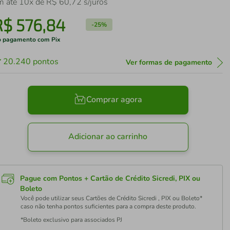
m até
10
x de
R$
60
,
72
s/juros
R$
576
,
84
-
25%
 pagamento com Pix
20.240
pontos
Ver formas de pagamento
Comprar agora
Adicionar ao carrinho
Pague com Pontos + Cartão de Crédito Sicredi, PIX ou
Boleto
Você pode utilizar seus Cartões de Crédito Sicredi , PIX ou Boleto*
caso não tenha pontos suficientes para a compra deste produto.
*Boleto exclusivo para associados PJ