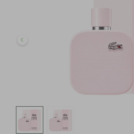
iphone
5
º