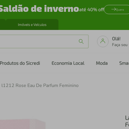
Saldão de inverno
até 40% off
Quero
Imóveis e Veículos
Olá!
Faça seu
Produtos do Sicredi
Economia Local
Moda
Sma
e l1212 Rose Eau De Parfum Feminino
L
F