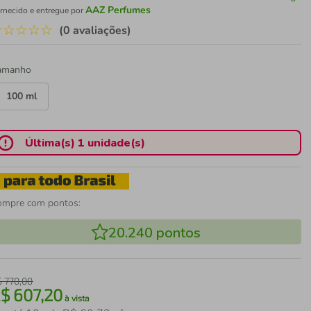
AAZ Perfumes
rnecido e entregue por
☆
☆
☆
☆
☆
(0 avaliações)
amanho
100 ml
Última(s) 1 unidade(s)
ompre com pontos:
20.240
pontos
$
770
,
00
R$
607
,
20
à vista