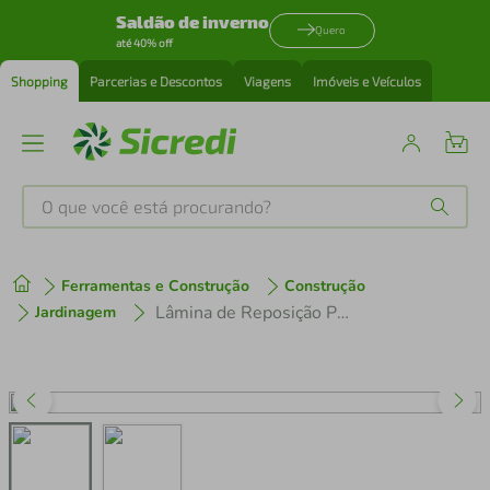
Saldão de inverno
Quero
até 40% off
Shopping
Parcerias e Descontos
Viagens
Imóveis e Veículos
O que você está procurando?
Produtos mais buscados
Ferramentas e Construção
Construção
tenis
1
º
Lâmina de Reposição Para Cortador de Grama Tramontina CE45M 450mm
Jardinagem
cafeteira
2
º
perfume
3
º