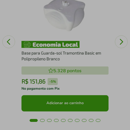
Máq
Hus
de 
Base para Guarda-sol Tramontina Basic em
Polipropileno Branco
5.328
pontos
R$
151
,
86
R
-
5%
No pagamento com Pix
No 
Adicionar ao carrinho