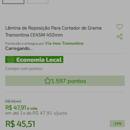
air fryer
4
º
iphone
5
º
Lâmina de Reposição Para Cortador de Grama
Tramontina CE45M 450mm
Via Inox Tramontina
Fornecido e entregue por
Carregando…
Compre com pontos:
1.597
pontos
R$
59
,
43
R$
47
,
91
à vista
em até
1
x de
R$
47
,
91
s/juros
R$
45
,
51
-
23%