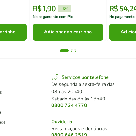
R$
1
,
90
R$
54
,
2
-
5%
No pagamento com Pix
No pagamento 
arrinho
Adicionar ao carrinho
Adicio
Serviços por telefone
De segunda a sexta-feira das
08h às 20h40
s
Sábado das 8h às 18h40
0800 724 4770
a
Ouvidoria
dade
Reclamações e denúncias
0800 646 2519