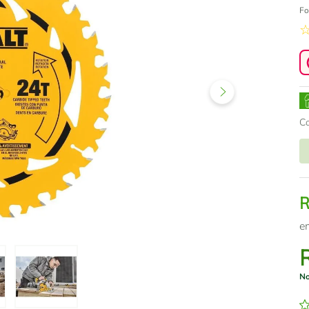
Fo
C
e
No