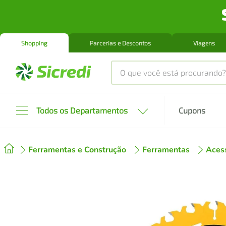
Shopping
Parcerias e Descontos
Viagens
O que você está procurando?
Produtos mais buscados
Todos os Departamentos
Cupons
tenis
1
º
Ferramentas e Construção
Ferramentas
Aces
cafeteira
2
º
perfume
3
º
air fryer
4
º