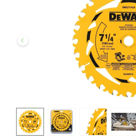
iphone
5
º