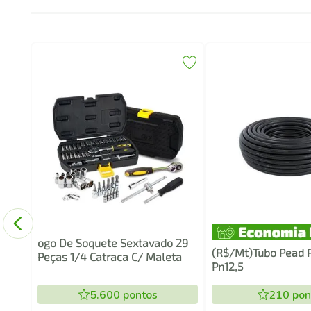
9 12V
ogo De Soquete Sextavado 29
(R$/Mt)Tubo Pead
Peças 1/4 Catraca C/ Maleta
Pn12,5
5.600
pontos
210
pon