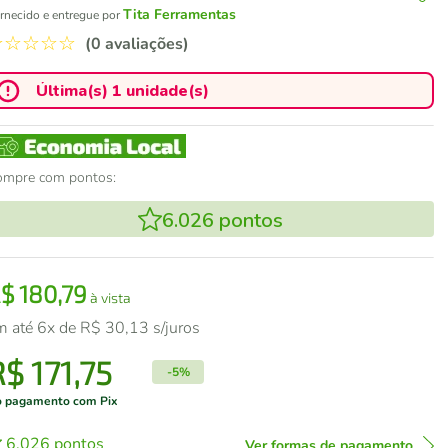
Tita Ferramentas
rnecido e entregue por
☆
☆
☆
☆
☆
(0 avaliações)
Última(s) 1 unidade(s)
ompre com pontos:
6.026
pontos
R$
180
,
79
à vista
m até
6
x de
R$
30
,
13
s/juros
R$
171
,
75
-
5%
 pagamento com Pix
6.026
pontos
Ver formas de pagamento