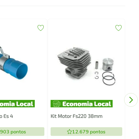
Lixa
o Es 4
Kit Motor Fs220 38mm
.903
pontos
12.679
pontos