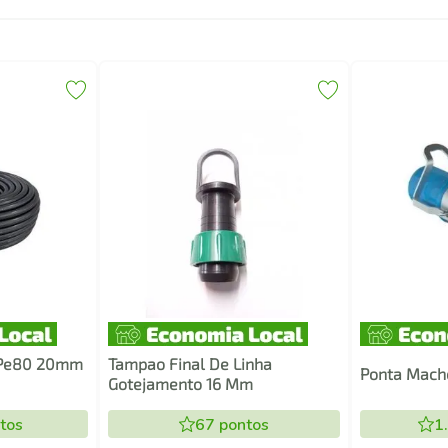
 Pe80 20mm
Tampao Final De Linha
Ponta Mach
Gotejamento 16 Mm
tos
67
pontos
1