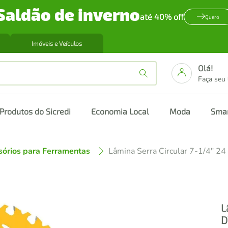
Saldão de inverno
até 40% off
Quero
Imóveis e Veículos
Olá!
Faça seu
Produtos do Sicredi
Economia Local
Moda
Sma
sórios para Ferramentas
Lâmina Serra Circular 7-1/4"
L
D