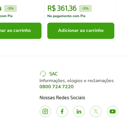
4
R$
361
,
36
R$
-
5%
-
5%
com Pix
No pagamento com Pix
No pa
nar ao carrinho
Adicionar ao carrinho
SAC
Informações, elogios e reclamações
0800 724 7220
Nossas Redes Sociais