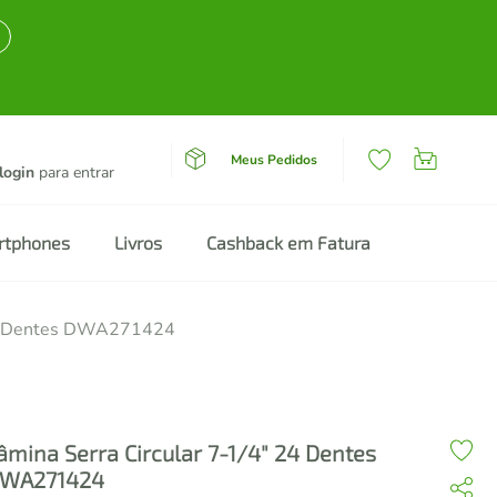
Meus Pedidos
login
para entrar
rtphones
Livros
Cashback em Fatura
 24 Dentes DWA271424
âmina Serra Circular 7-1/4" 24 Dentes
WA271424