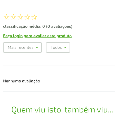
☆
☆
☆
☆
☆
classificação média: 0
(0 avaliações)
Faça login para avaliar este produto
Mais recentes
Todos
Nenhuma avaliação
Quem viu isto, também viu...