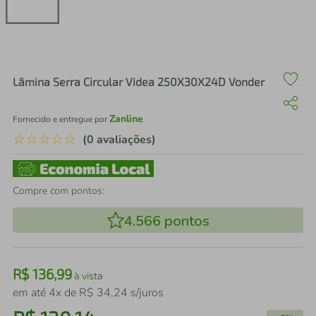
air fryer
4
º
iphone
5
º
Lâmina Serra Circular Videa 250X30X24D Vonder
Zanline
Fornecido e entregue por
☆
☆
☆
☆
☆
(0 avaliações)
Compre com pontos:
4.566
pontos
R$
136
,
99
à vista
em até
4
x de
R$
34
,
24
s/juros