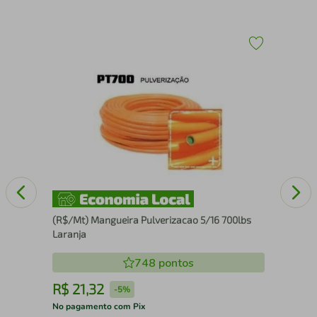
Luv
(R$/Mt) Mangueira Pulverizacao 5/16 700lbs
Laranja
748
pontos
R$
21
,
32
R
-
5%
No pagamento com Pix
No 