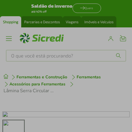
Saldão de inverno
Quero
até 40% off
Shopping
Parcerias e Descontos
Viagens
Imóveis e Veículos
O que você está procurando?
Produtos mais buscados
Ferramentas e Construção
Ferramentas
tenis
1
º
Acessórios para Ferramentas
Lâmina Serra Circular Videa 250X30X24D Vonder
cafeteira
2
º
perfume
3
º