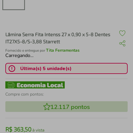
air fryer
4
º
iphone
5
º
Lâmina Serra Fita Intenss 27 x 0,90 x 5-8 Dentes
IT27X5-8/S-3,88 Starrett
Tita Ferramentas
Fornecido e entregue por
Carregando…
Última(s) 5 unidade(s)
Compre com pontos:
12.117
pontos
R$
363
,
50
à vista