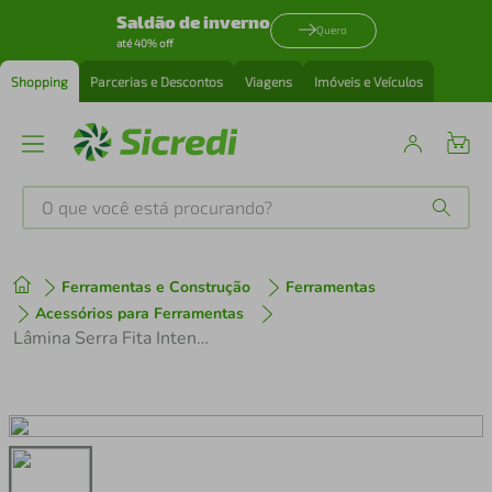
Saldão de inverno
Quero
até 40% off
Shopping
Parcerias e Descontos
Viagens
Imóveis e Veículos
O que você está procurando?
Produtos mais buscados
Ferramentas e Construção
Ferramentas
tenis
1
º
Acessórios para Ferramentas
Lâmina Serra Fita Intenss 27 x 0,90 x 5-8 Dentes IT27X5-8/S-3,88 Starrett
cafeteira
2
º
perfume
3
º