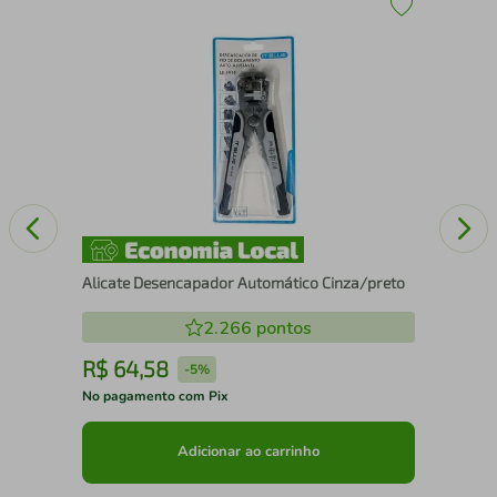
ogo
Cat
Alicate Desencapador Automático Cinza/preto
2.266
pontos
R$
64
,
58
R
-
5%
No pagamento com Pix
No 
Adicionar ao carrinho