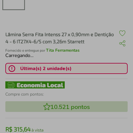
air fryer
4
º
iphone
5
º
Lâmina Serra Fita Intenss 27 x 0,90mm e Dentição
4 - 6 IT27X4-6/S com 3,26m Starrett
Tita Ferramentas
Fornecido e entregue por
Carregando…
Última(s) 2 unidade(s)
Compre com pontos:
10.521
pontos
R$
315
,
64
à vista