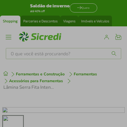
Saldão de inverno
Quero
até 40% off
Shopping
Parcerias e Descontos
Viagens
Imóveis e Veículos
O que você está procurando?
Produtos mais buscados
Ferramentas e Construção
Ferramentas
tenis
1
º
Acessórios para Ferramentas
Lâmina Serra Fita Intenss 27 x 0,90mm e Dentição 4 - 6 IT27X4-6/S com 3,26m Starrett
cafeteira
2
º
perfume
3
º