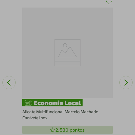
" x
Ali
Alicate Multifuncional Martelo Machado
Canivete Inox
2.530
pontos