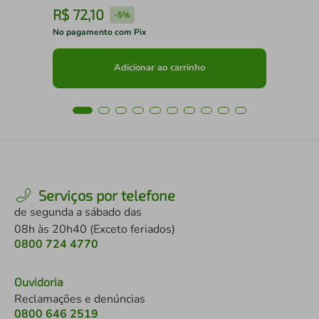
R$
72
,
10
R
-
5%
No pagamento com Pix
No 
Adicionar ao carrinho
Serviços por telefone
de segunda a sábado das
08h às 20h40 (Exceto feriados)
0800 724 4770
Ouvidoria
Reclamações e denúncias
0800 646 2519