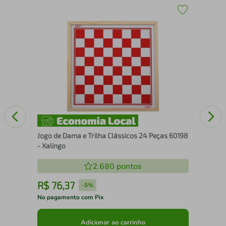
ogo
Cat
Jogo de Dama e Trilha Clássicos 24 Peças 60198
- Xalingo
2.680
pontos
R$
76
,
37
R
-
5%
No pagamento com Pix
No 
Adicionar ao carrinho