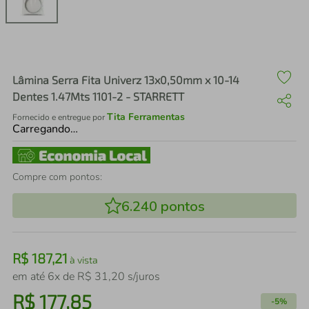
air fryer
4
º
iphone
5
º
Lâmina Serra Fita Univerz 13x0,50mm x 10-14
Dentes 1.47Mts 1101-2 - STARRETT
Tita Ferramentas
Fornecido e entregue por
Carregando…
Compre com pontos:
6.240
pontos
R$
187
,
21
à vista
em até
6
x de
R$
31
,
20
s/juros
R$
177
,
85
-
5%