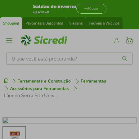
Saldão de inverno
Quero
até 40% off
Shopping
Parcerias e Descontos
Viagens
Imóveis e Veículos
O que você está procurando?
Produtos mais buscados
Ferramentas e Construção
Ferramentas
tenis
1
º
Acessórios para Ferramentas
Lâmina Serra Fita Univerz 13x0,50mm x 10-14 Dentes 1.47Mts 1101-2 - STARRETT
cafeteira
2
º
perfume
3
º