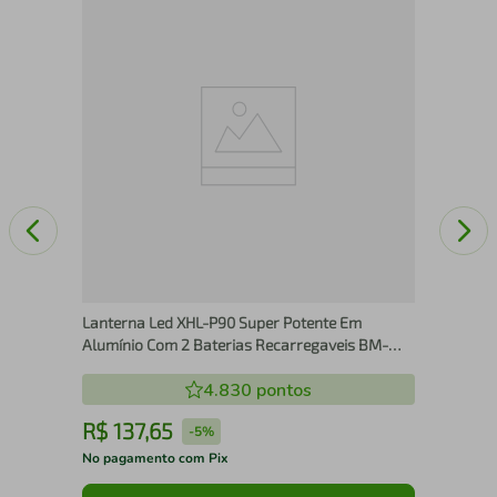
Gar
Ver
Lanterna Led XHL-P90 Super Potente Em
Alumínio Com 2 Baterias Recarregaveis BM-
8503
4.830
pontos
R$
137
,
65
R
-
5%
No pagamento com Pix
No 