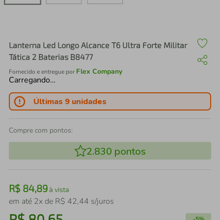
air fryer
4
º
iphone
5
º
Lanterna Led Longo Alcance T6 Ultra Forte Militar
Tática 2 Baterias B8477
Flex Company
Fornecido e entregue por
Carregando…
Últimas 9 unidades
Compre com pontos:
2.830
pontos
R$
84
,
89
à vista
em até
2
x de
R$
42
,
44
s/juros
R$
80
,
65
-
5%