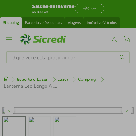
Saldão de inverno
Quero
até 40% off
Shopping
Parcerias e Descontos
Viagens
Imóveis e Veículos
O que você está procurando?
Produtos mais buscados
Esporte e Lazer
Lazer
Camping
tenis
1
º
Lanterna Led Longo Alcance T6 Ultra Forte Militar Tática 2 Baterias B8477
cafeteira
2
º
perfume
3
º