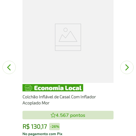
m 2
Fog
Tri
Colchão Inflável de Casal Com Inflador
Acoplado Mor
4.567
pontos
R$
130
,
17
R
-
26%
No pagamento com Pix
No 