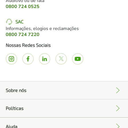
Auditivo ou de fala
0800 724 0525
SAC
Informações, elogios e reclamações
0800 724 7220
Nossas Redes Sociais
Sobre nós
+
Políticas
+
Ajuda
+