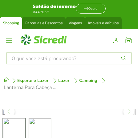
Saldão de inverno
Quero
até 40% off
Shopping
Parcerias e Descontos
Viagens
Imóveis e Veículos
O que você está procurando?
Produtos mais buscados
Esporte e Lazer
Lazer
Camping
tenis
1
º
Lanterna Para Cabeça Cree Led T6 2 Baterias Recarregável Carregador Veicular
cafeteira
2
º
perfume
3
º