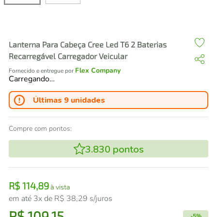
air fryer
4
º
iphone
5
º
Lanterna Para Cabeça Cree Led T6 2 Baterias
Recarregável Carregador Veicular
Flex Company
Fornecido e entregue por
Carregando…
Últimas 9 unidades
Compre com pontos:
3.830
pontos
R$
114
,
89
à vista
em até
3
x de
R$
38
,
29
s/juros
R$
109
,
15
-
5%