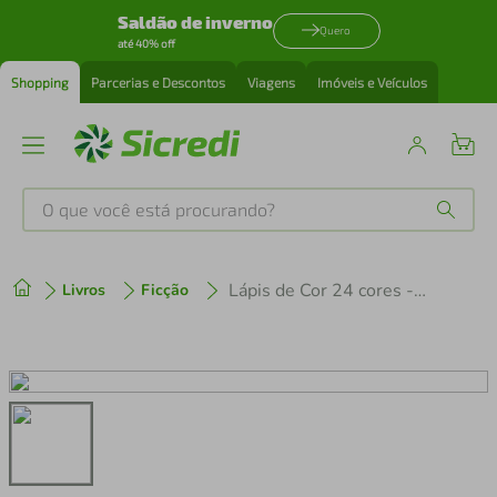
Saldão de inverno
Quero
até 40% off
Shopping
Parcerias e Descontos
Viagens
Imóveis e Veículos
O que você está procurando?
Produtos mais buscados
Lápis de Cor 24 cores - Acrilex
Livros
Ficção
tenis
1
º
cafeteira
2
º
perfume
3
º