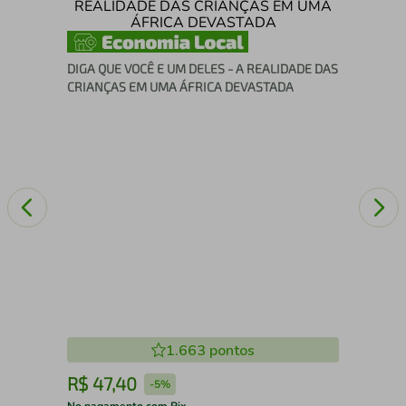
Sim
DIGA QUE VOCÊ E UM DELES - A REALIDADE DAS
CRIANÇAS EM UMA ÁFRICA DEVASTADA
1.663
pontos
R$
47
,
40
R
-
5%
No pagamento com Pix
No 