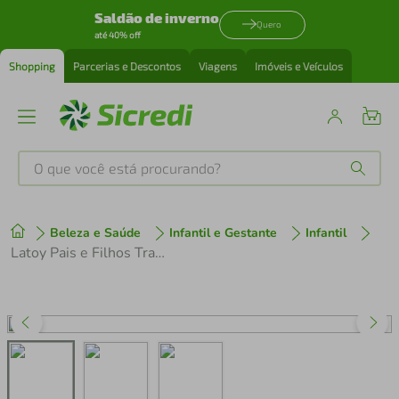
Saldão de inverno
Quero
até 40% off
Shopping
Parcerias e Descontos
Viagens
Imóveis e Veículos
O que você está procurando?
Produtos mais buscados
Beleza e Saúde
Infantil e Gestante
Infantil
tenis
1
º
Latoy Pais e Filhos Tradicionais - Gatinha
cafeteira
2
º
perfume
3
º