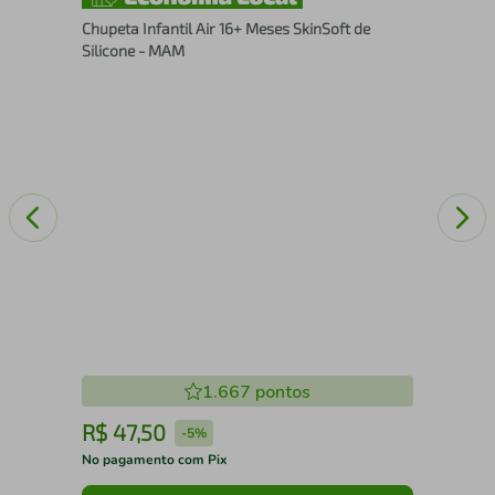
Fra
Chupeta Infantil Air 16+ Meses SkinSoft de
Tam
Silicone - MAM
1.667
pontos
R$
47
,
50
R
-
5%
No pagamento com Pix
No 