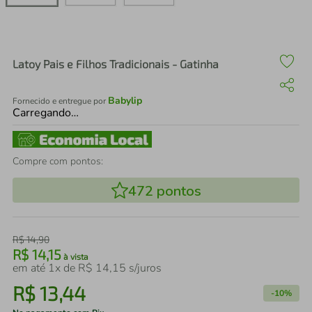
air fryer
4
º
iphone
5
º
Latoy Pais e Filhos Tradicionais - Gatinha
Babylip
Fornecido e entregue por
Carregando…
Compre com pontos:
472
pontos
R$
14
,
90
R$
14
,
15
à vista
em até
1
x de
R$
14
,
15
s/juros
R$
13
,
44
-
10%