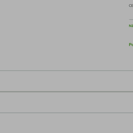
C
Nã
Po