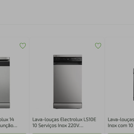
olux 14
Lava-louças Electrolux LS10E
Lava-louça
Função
10 Serviços Inox 220V
Inox com 10
 (LL14X)
24451TBE286
Silenciosa 