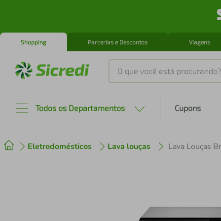
Shopping
Parcerias e Descontos
Viagens
O que você está procurando?
Produtos mais buscados
Todos os Departamentos
Cupons
tenis
1
º
Eletrodomésticos
Lava louças
Lava Louças B
cafeteira
2
º
perfume
3
º
air fryer
4
º