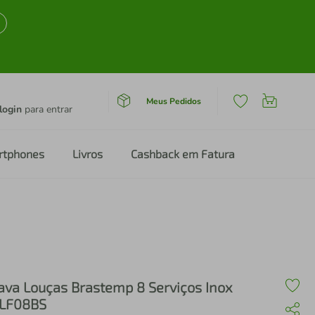
Meus Pedidos
login
para entrar
rtphones
Livros
Cashback em Fatura
ava Louças Brastemp 8 Serviços Inox
LF08BS