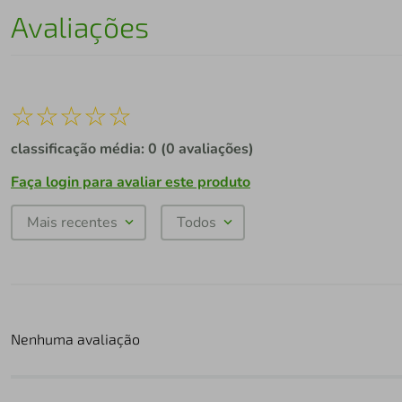
Avaliações
☆
☆
☆
☆
☆
classificação média: 0
(0 avaliações)
Faça login para avaliar este produto
Mais recentes
Todos
Nenhuma avaliação