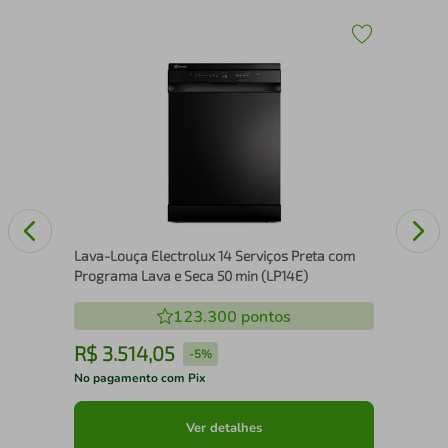
Det
Lava-Louça Electrolux 14 Serviços Preta com
Programa Lava e Seca 50 min (LP14E)
123.300
pontos
R$
3
.
514
,
05
R
-
5%
No pagamento com Pix
No 
Ver detalhes