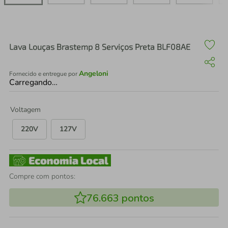
air fryer
4
º
iphone
5
º
Lava Louças Brastemp 8 Serviços Preta BLF08AE
Angeloni
Fornecido e entregue por
Carregando…
Voltagem
220V
127V
Compre com pontos:
76.663
pontos