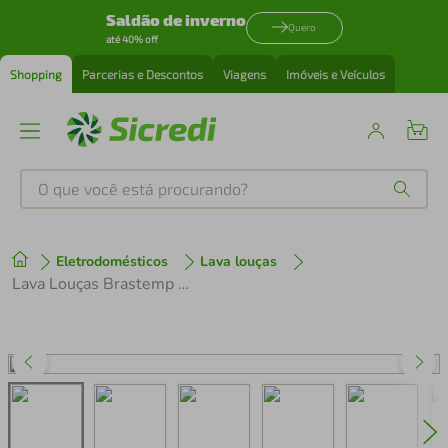
Saldão de inverno
Quero
até 40% off
Shopping
Parcerias e Descontos
Viagens
Imóveis e Veículos
O que você está procurando?
Produtos mais buscados
Eletrodomésticos
Lava louças
tenis
1
º
Lava Louças Brastemp 8 Serviços Preta BLF08AE
cafeteira
2
º
perfume
3
º