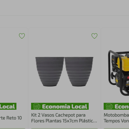
Kit 2 Vasos Cachepot para
Motobomba a
rte Reto 10
Flores Plantas 15x7cm Plástico
Tempos Vond
Lyor Névoa Cinza Decoração
Água 7 cv/h