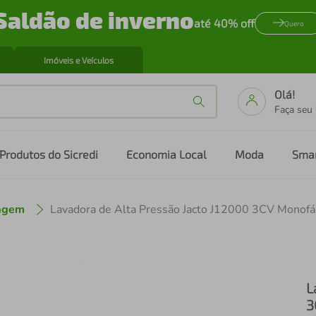
Saldão de inverno
até 40% off
Quero
Imóveis e Veículos
Olá!
Faça seu
Produtos do Sicredi
Economia Local
Moda
Sma
nagem
L
3