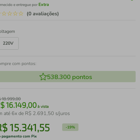
Extra
rnecido e entregue por
☆
☆
☆
☆
☆
(0 avaliações)
oltagem
220V
ompre com pontos:
538.300
pontos
$
18
.
999
,
00
R$
16
.
149
,
00
à vista
m até
6
x de
R$
2
.
691
,
50
s/juros
R$
15
.
341
,
55
-
19%
 pagamento com Pix