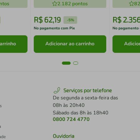
ntos
2.182
pontos
82
R$
62
,
19
R$
2
.
35
-
5%
No pagamento com Pix
No pagamento 
arrinho
Adicionar ao carrinho
Adicio
Serviços por telefone
De segunda a sexta-feira das
08h às 20h40
s
Sábado das 8h às 18h40
0800 724 4770
a
Ouvidoria
dade