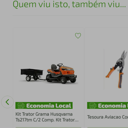
Quem viu isto, também viu...
arpa
Kit Trator Grama Husqvarna
Tesoura Aviacao Co
Ts217tm C/2 Comp. Kit Trator
P/Grama Husqvarna*Ts217tm