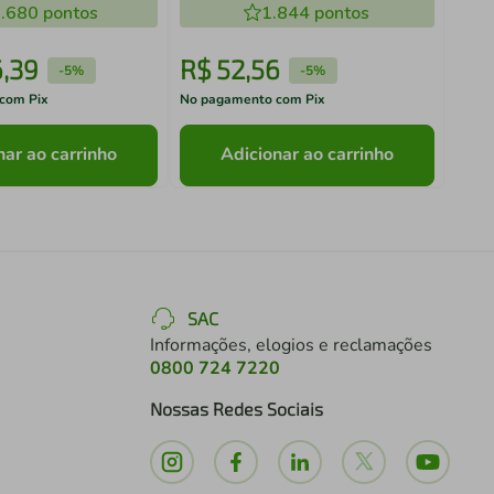
.680
pontos
1.844
pontos
6
,
39
R$
52
,
56
R$
-
5%
-
5%
com Pix
No pagamento com Pix
No pa
nar ao carrinho
Adicionar ao carrinho
SAC
Informações, elogios e reclamações
0800 724 7220
Nossas Redes Sociais