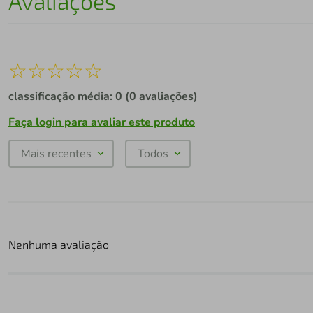
Avaliações
☆
☆
☆
☆
☆
classificação média: 0
(0 avaliações)
Faça login para avaliar este produto
Mais recentes
Todos
Nenhuma avaliação