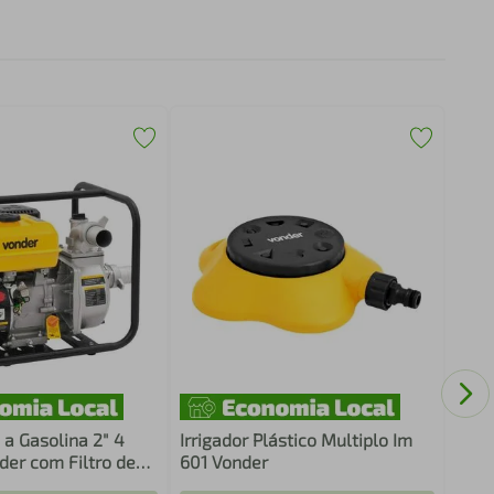
Enga
1/2"
Livr
 Gasolina 2" 4
Irrigador Plástico Multiplo Im
er com Filtro de
601 Vonder
p