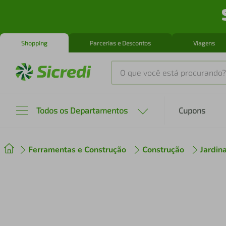
Shopping
Parcerias e Descontos
Viagens
O que você está procurando?
Produtos mais buscados
Todos os Departamentos
Cupons
tenis
1
º
Ferramentas e Construção
Construção
Jardi
cafeteira
2
º
perfume
3
º
air fryer
4
º