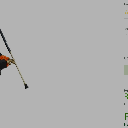
Fo
V
C
R
e
No