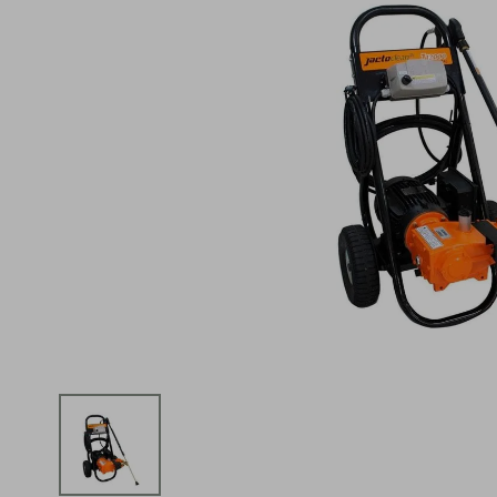
iphone
5
º