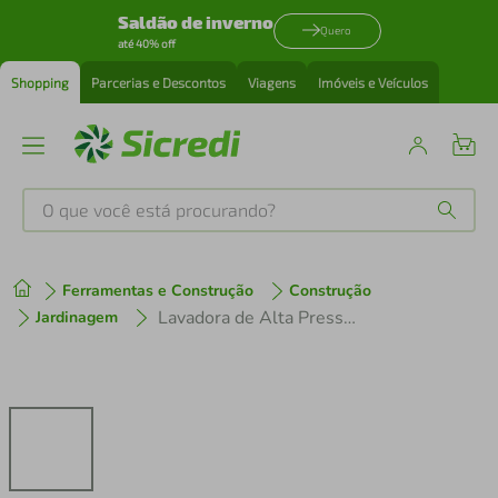
Saldão de inverno
Quero
até 40% off
Shopping
Parcerias e Descontos
Viagens
Imóveis e Veículos
O que você está procurando?
Produtos mais buscados
Ferramentas e Construção
Construção
tenis
1
º
Lavadora de Alta Pressão Jacto J7600 3CV Monofásica/2011 - 254v
Jardinagem
cafeteira
2
º
perfume
3
º