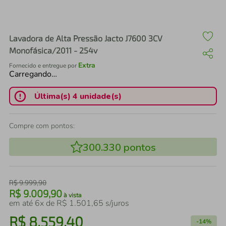
air fryer
4
º
iphone
5
º
Lavadora de Alta Pressão Jacto J7600 3CV
Monofásica/2011 - 254v
Extra
Fornecido e entregue por
Carregando…
Última(s) 4 unidade(s)
Compre com pontos:
300.330
pontos
R$
9
.
999
,
90
R$
9
.
009
,
90
à vista
em até
6
x de
R$
1
.
501
,
65
s/juros
R$
8
.
559
,
40
-
14%