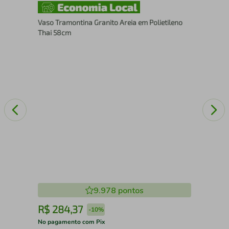
Roç
Vaso Tramontina Granito Areia em Polietileno
Thai 58cm
9.978
pontos
R$
284
,
37
R
-
10%
No pagamento com Pix
No 