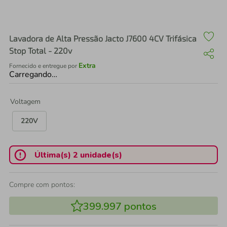
air fryer
4
º
iphone
5
º
Lavadora de Alta Pressão Jacto J7600 4CV Trifásica
Stop Total - 220v
Extra
Fornecido e entregue por
Carregando…
Voltagem
220V
Última(s) 2 unidade(s)
Compre com pontos:
399.997
pontos