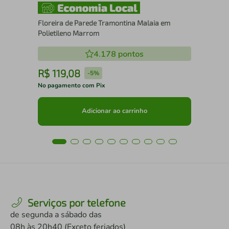
Floreira de Parede Tramontina Malaia em
Polietileno Marrom
4.178
pontos
R$
119
,
08
R
-
5%
No pagamento com Pix
No 
Adicionar ao carrinho
Serviços por telefone
de segunda a sábado das
08h às 20h40 (Exceto feriados)