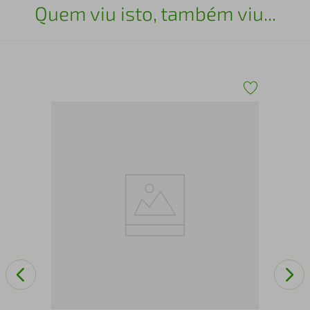
Quem viu isto, também viu...
Man
Ca