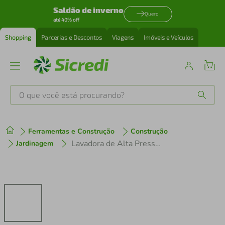
Saldão de inverno
Quero
até 40% off
Shopping
Parcerias e Descontos
Viagens
Imóveis e Veículos
O que você está procurando?
Produtos mais buscados
Ferramentas e Construção
Construção
tenis
1
º
Lavadora de Alta Pressão Jacto J7600 4CV Trifásica Stop Total - 220v
Jardinagem
cafeteira
2
º
perfume
3
º