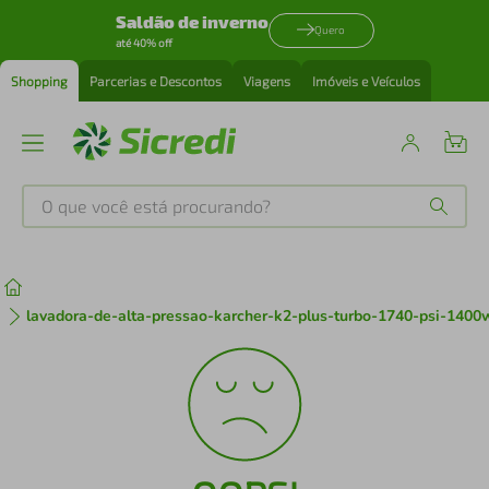
Saldão de inverno
Quero
até 40% off
Shopping
Parcerias e Descontos
Viagens
Imóveis e Veículos
O que você está procurando?
Produtos mais buscados
tenis
1
º
lavadora-de-alta-pressao-karcher-k2-plus-turbo-1740-psi-1400w
cafeteira
2
º
perfume
3
º