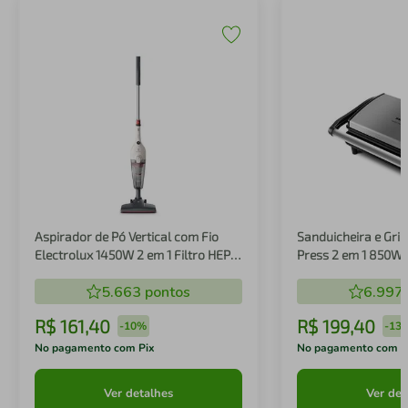
Aspirador de Pó Vertical com Fio
Sanduicheira e Gril
Electrolux 1450W 2 em 1 Filtro HEPA
Press 2 em 1 850W
Branco (STK14B)
5.663
pontos
6.997
R$
161
,
40
R$
199
,
40
-
10%
-
13
No pagamento com Pix
No pagamento com P
Ver detalhes
Ver det