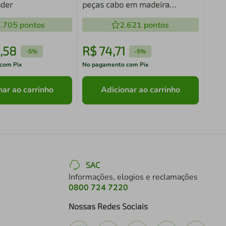
der
peças cabo em madeira
VONDER
.705
pontos
2.621
pontos
,
58
R$
74
,
71
R$
-
5%
-
5%
com Pix
No pagamento com Pix
No pa
nar ao carrinho
Adicionar ao carrinho
SAC
Informações, elogios e reclamações
0800 724 7220
Nossas Redes Sociais