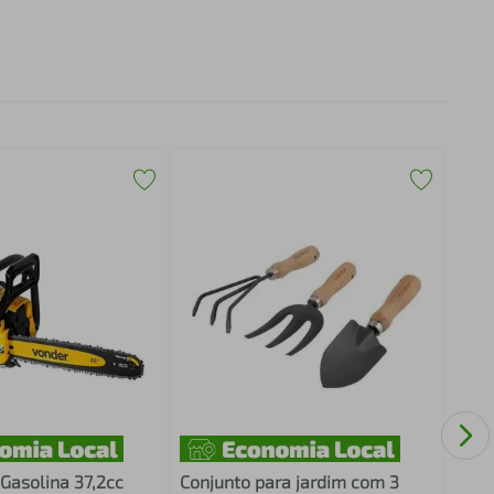
Esgu
tipo
VON
Gasolina 37,2cc
Conjunto para jardim com 3