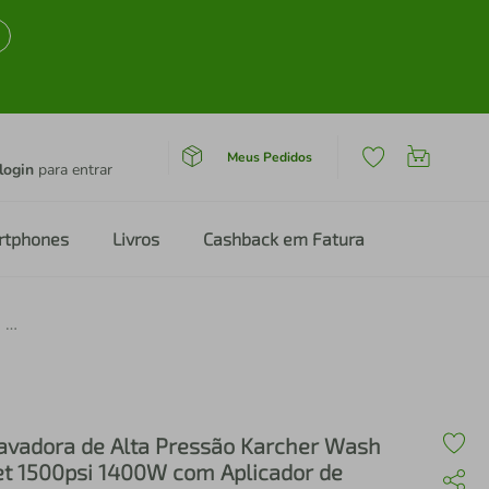
Meus Pedidos
login
para entrar
rtphones
Livros
Cashback em Fatura
Lavadora de Alta Pressão Karcher Wash Jet 1500psi 1400W com Aplicador de Detergente e Porta Acessórios Integrado – Amarela/Preta
avadora de Alta Pressão Karcher Wash
et 1500psi 1400W com Aplicador de