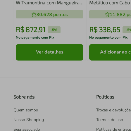
W Tramontina com Mangueira
Metálico com Cabo 
Alta Pressão 5 m Jato
Fixo 11,5" 290mm B
Regulável 1900 psi
30.628
pontos
Tramontina
11.882
po
R$
872
,
91
R$
338
,
65
-
5%
-
5
No pagamento com Pix
No pagamento com Pix
Ver detalhes
Adicionar ao c
Sobre nós
Políticas
Quem somos
Trocas e devoluçõe
Nosso Shopping
Termos de uso
Seja associado
Políticas de entreg