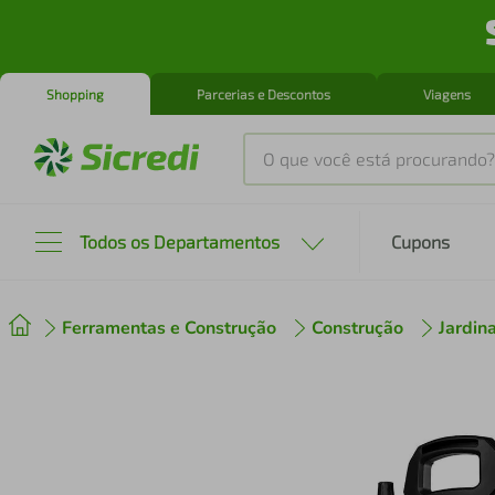
Shopping
Parcerias e Descontos
Viagens
O que você está procurando?
Produtos mais buscados
Todos os Departamentos
Cupons
tenis
1
º
Ferramentas e Construção
Construção
Jardi
cafeteira
2
º
perfume
3
º
air fryer
4
º