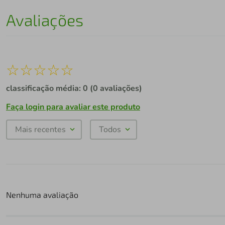
Avaliações
☆
☆
☆
☆
☆
classificação média: 0
(0 avaliações)
Faça login para avaliar este produto
Mais recentes
Todos
Nenhuma avaliação