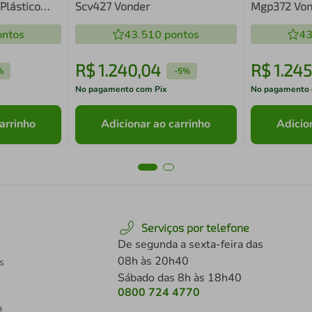
Plástico
Scv427 Vonder
Mgp372 Von
ainha
ntos
43.510
pontos
43
R$
1
.
240
,
04
R$
1
.
245
%
-
5%
No pagamento com Pix
No pagamento 
arrinho
Adicionar ao carrinho
Adicio
Serviços por telefone
De segunda a sexta-feira das
08h às 20h40
s
Sábado das 8h às 18h40
0800 724 4770
a