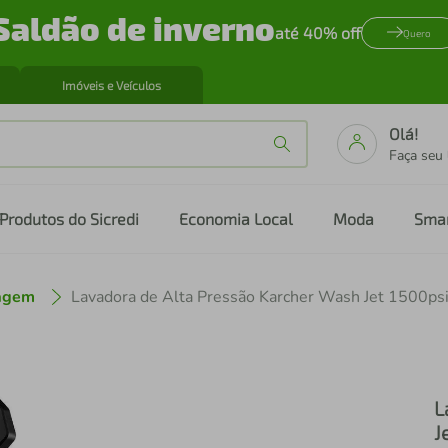
Saldão de inverno
até 40% off
Quero
Imóveis e Veículos
Olá!
Faça seu
Produtos do Sicredi
Economia Local
Moda
Sma
nagem
L
J