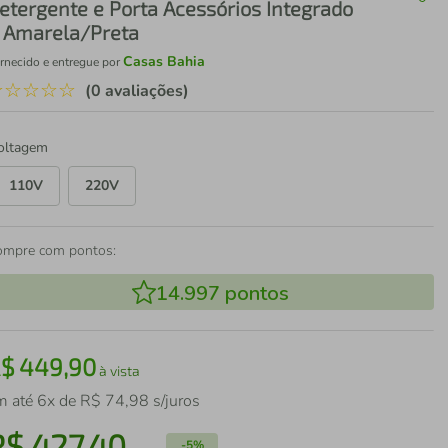
etergente e Porta Acessórios Integrado
 Amarela/Preta
Casas Bahia
rnecido e entregue por
☆
☆
☆
☆
☆
(0 avaliações)
oltagem
110V
220V
ompre com pontos:
14.997
pontos
R$
449
,
90
à vista
m até
6
x de
R$
74
,
98
s/juros
R$
427
,
40
-
5%