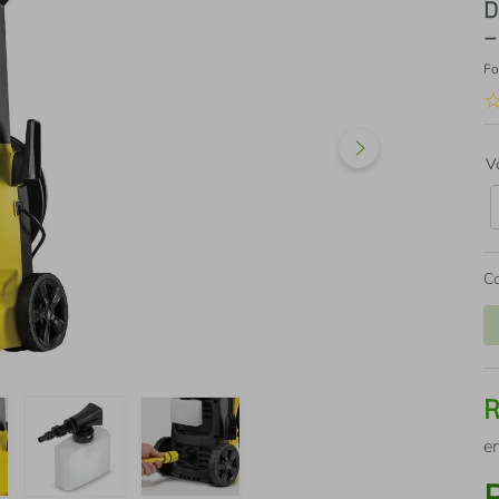
D
–
Fo
V
C
e