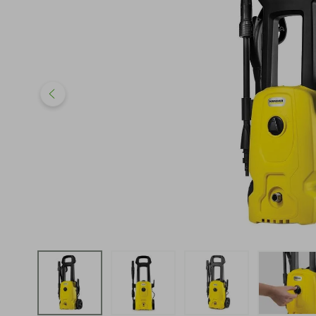
iphone
5
º