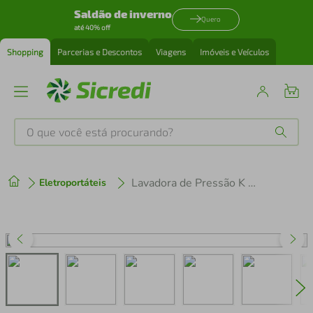
Saldão de inverno
Quero
até 40% off
Shopping
Parcerias e Descontos
Viagens
Imóveis e Veículos
O que você está procurando?
Produtos mais buscados
Lavadora de Pressão K Turbo Portátil Bat Karcher
Eletroportáteis
tenis
1
º
cafeteira
2
º
perfume
3
º