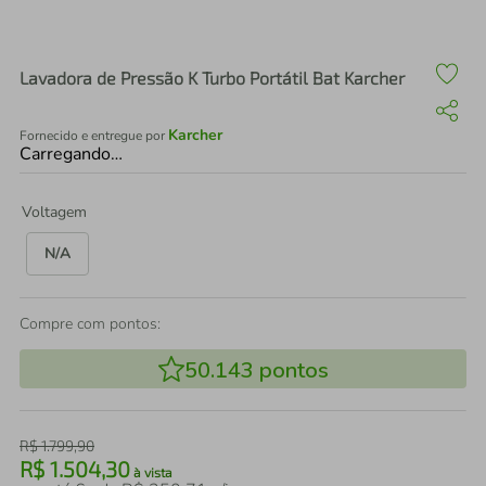
air fryer
4
º
iphone
5
º
Lavadora de Pressão K Turbo Portátil Bat Karcher
Karcher
Fornecido e entregue por
Carregando…
Voltagem
N/A
Compre com pontos:
50.143
pontos
R$
1
.
799
,
90
R$
1
.
504
,
30
à vista