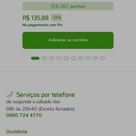
5.267
pontos
R$
135
,
88
R
-
31%
No pagamento com Pix
No 
Adicionar ao carrinho
Serviços por telefone
de segunda a sábado das
08h às 20h40 (Exceto feriados)
0800 724 4770
Ouvidoria