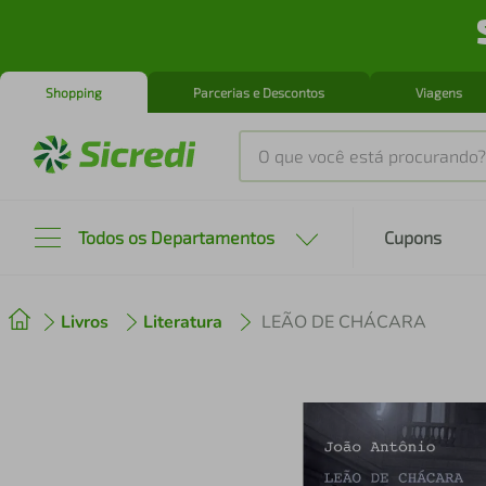
Shopping
Parcerias e Descontos
Viagens
O que você está procurando?
Produtos mais buscados
Todos os Departamentos
Cupons
tenis
1
º
Livros
Literatura
LEÃO DE CHÁCARA
cafeteira
2
º
perfume
3
º
air fryer
4
º