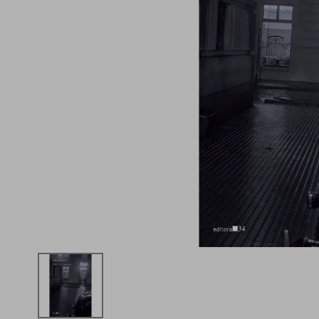
iphone
5
º