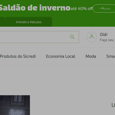
Saldão de inverno
até 40% off
Quero
Imóveis e Veículos
Olá!
Faça seu
Produtos do Sicredi
Economia Local
Moda
Sma
L