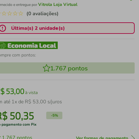
Vitrola Loja Virtual
rnecido e entregue por
☆
☆
☆
☆
☆
(0 avaliações)
Última(s) 2 unidade(s)
ompre com pontos:
1.767
pontos
R$
53
,
00
à vista
m até
1
x de
R$
53
,
00
s/juros
R$
50
,
35
-
5%
 pagamento com Pix
1.767
pontos
Ver formas de pagamento