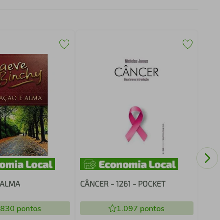
MR.
 ALMA
CÂNCER - 1261 - POCKET
.830
pontos
1.097
pontos