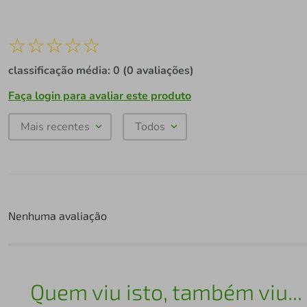
☆
☆
☆
☆
☆
classificação média: 0
(0 avaliações)
Faça login para avaliar este produto
Mais recentes
Todos
Nenhuma avaliação
Quem viu isto, também viu...