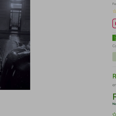
Fo
C
e
No