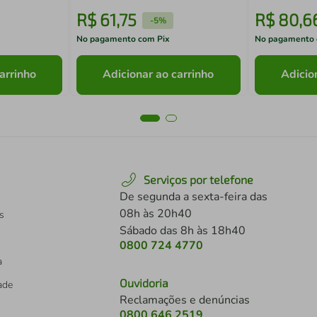
R$
61
,
75
R$
80
,
6
-
5%
No pagamento com Pix
No pagamento 
arrinho
Adicionar ao carrinho
Adicio
Serviços por telefone
De segunda a sexta-feira das
08h às 20h40
s
Sábado das 8h às 18h40
0800 724 4770
a
Ouvidoria
dade
Reclamações e denúncias
0800 646 2519