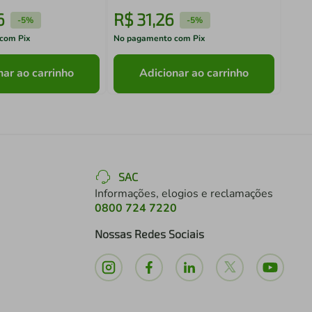
6
R$
31
,
26
R$
-
5%
-
5%
com Pix
No pagamento com Pix
No pa
nar ao carrinho
Adicionar ao carrinho
SAC
Informações, elogios e reclamações
0800 724 7220
Nossas Redes Sociais