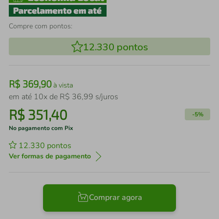
Compre com pontos:
12.330
pontos
R$
369
,
90
à vista
em até
10
x de
R$
36
,
99
s/juros
R$
351
,
40
-
5%
No pagamento com Pix
12.330
pontos
Ver formas de pagamento
Comprar agora