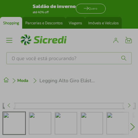
Saldão de inverno
Quero
até 40% off
Shopping
Parcerias e Descontos
Viagens
Imóveis e Veículos
O que você está procurando?
Produtos mais buscados
Legging Alto Giro Elástico Personalizado Feminina
Moda
tenis
1
º
cafeteira
2
º
perfume
3
º