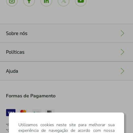
Sobre nós
+
Políticas
+
Ajuda
+
Formas de Pagamento
Utilizamos cookies neste site para melhorar sua
*Pontos dos Cartões Sicredi
experiência de navegação de acordo com nossa
*Cartões Sicredi