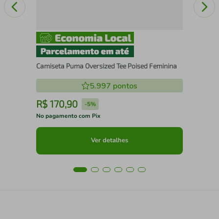
Camiseta Puma Oversized Tee Poised Feminina
5.997
pontos
R$
170
,
90
R
-
5%
No pagamento com Pix
No 
Ver detalhes