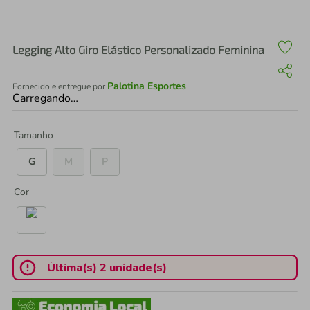
air fryer
4
º
iphone
5
º
Legging Alto Giro Elástico Personalizado Feminina
Palotina Esportes
Fornecido e entregue por
Carregando…
Tamanho
G
M
P
Cor
Última(s) 2 unidade(s)