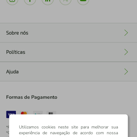
Sobre nós
+
Políticas
+
Ajuda
+
Formas de Pagamento
Utilizamos cookies neste site para melhorar sua
*Pontos dos Cartões Sicredi
experiência de navegação de acordo com nossa
*Cartões Sicredi