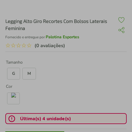
air fryer
4
º
iphone
5
º
Legging Alto Giro Recortes Com Bolsos Laterais
Feminina
Palotina Esportes
Fornecido e entregue por
☆
☆
☆
☆
☆
(0 avaliações)
Tamanho
G
M
Cor
Última(s) 4 unidade(s)