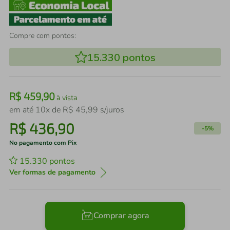
Compre com pontos:
15.330
pontos
R$
459
,
90
à vista
em até
10
x de
R$
45
,
99
s/juros
R$
436
,
90
-
5%
No pagamento com Pix
15.330
pontos
Ver formas de pagamento
Comprar agora