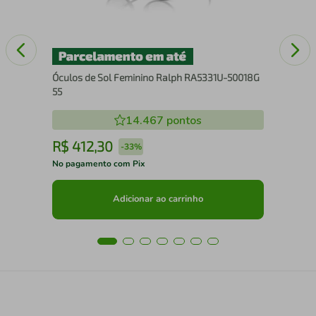
Óculos de Sol Feminino Ralph RA5331U-50018G
55
14.467
pontos
R$
412
,
30
R
-
33%
No pagamento com Pix
No 
Adicionar ao carrinho