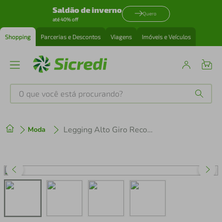
Saldão de inverno
Quero
até 40% off
Shopping
Parcerias e Descontos
Viagens
Imóveis e Veículos
O que você está procurando?
Produtos mais buscados
Legging Alto Giro Recortes Com Bolsos Laterais Feminina
Moda
tenis
1
º
cafeteira
2
º
perfume
3
º