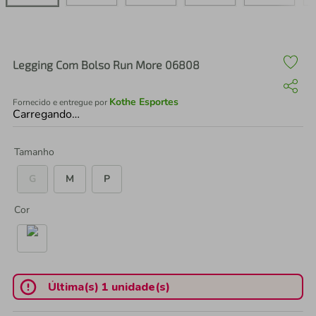
air fryer
4
º
iphone
5
º
Legging Com Bolso Run More 06808
Kothe Esportes
Fornecido e entregue por
Carregando…
Tamanho
G
M
P
Cor
Última(s) 1 unidade(s)