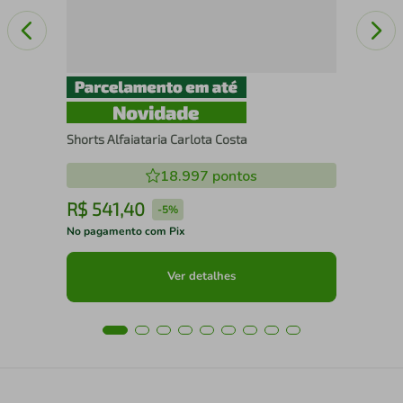
Shorts Alfaiataria Carlota Costa
18.997
pontos
R$
541
,
40
R
-
5%
No pagamento com Pix
No 
Ver detalhes