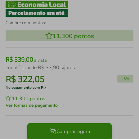
Compre com pontos:
11.300
pontos
R$
339
,
00
à vista
em até
10
x de
R$
33
,
90
s/juros
R$
322
,
05
-
5%
No pagamento com Pix
11.300
pontos
Ver formas de pagamento
Comprar agora