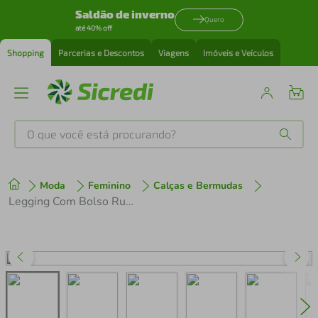
Saldão de inverno
Quero
até 40% off
Shopping
Parcerias e Descontos
Viagens
Imóveis e Veículos
O que você está procurando?
Produtos mais buscados
Moda
Feminino
Calças e Bermudas
tenis
1
º
Legging Com Bolso Run More 06808
cafeteira
2
º
perfume
3
º