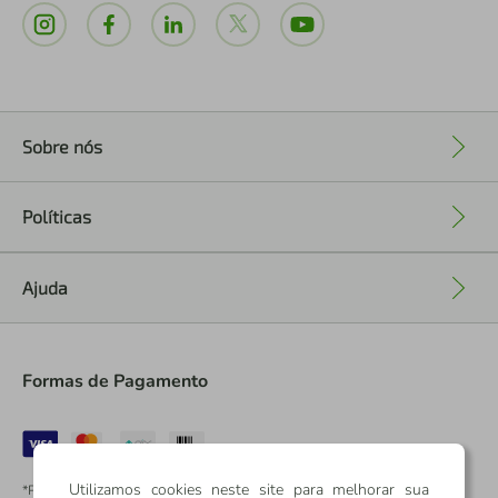
Sobre nós
+
Políticas
+
Ajuda
+
Formas de Pagamento
Utilizamos cookies neste site para melhorar sua
*Pontos dos Cartões Sicredi