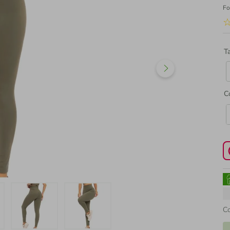
Fo
T
C
C