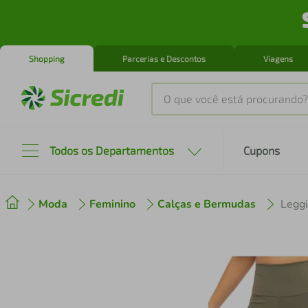
Shopping
Parcerias e Descontos
Viagens
O que você está procurando?
Produtos mais buscados
Todos os Departamentos
Cupons
tenis
1
º
Moda
Feminino
Calças e Bermudas
Leggi
cafeteira
2
º
perfume
3
º
air fryer
4
º