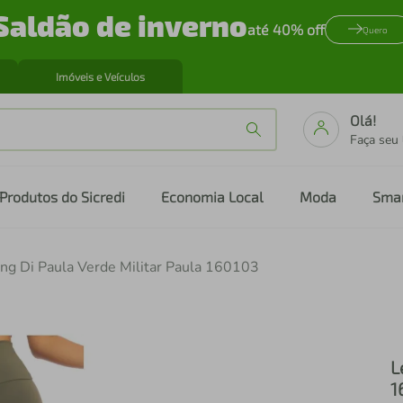
Saldão de inverno
até 40% off
Quero
Imóveis e Veículos
Olá!
Faça seu
Produtos do Sicredi
Economia Local
Moda
Sma
ng Di Paula Verde Militar Paula 160103
L
1