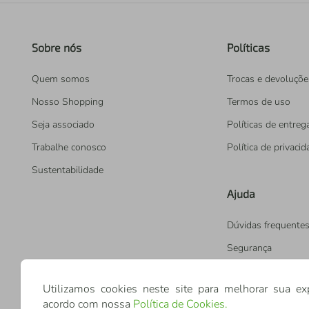
Sobre nós
Políticas
Quem somos
Trocas e devoluçõe
Nosso Shopping
Termos de uso
Seja associado
Políticas de entreg
Trabalhe conosco
Política de privaci
Sustentabilidade
Ajuda
Dúvidas frequente
Segurança
Utilizamos cookies neste site para melhorar sua ex
acordo com nossa
Política de Cookies
.