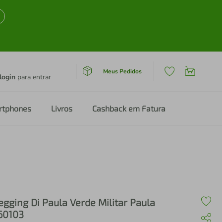
Meus Pedidos
login
para entrar
rtphones
Livros
Cashback em Fatura
egging Di Paula Verde Militar Paula
60103