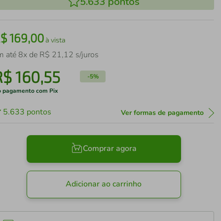
5.633
pontos
R$
169
,
00
à vista
m até
8
x de
R$
21
,
12
s/juros
R$
160
,
55
-
5%
 pagamento com Pix
5.633
pontos
Ver formas de pagamento
Comprar agora
Adicionar ao carrinho