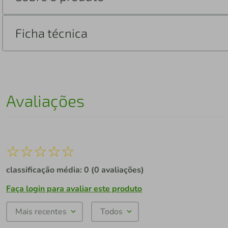
Ficha técnica
Avaliações
☆
☆
☆
☆
☆
classificação média: 0
(0 avaliações)
Faça login para avaliar este produto
Mais recentes
Todos