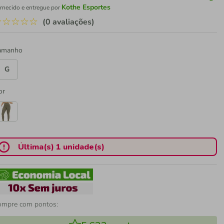
Kothe Esportes
rnecido e entregue por
☆
☆
☆
☆
☆
(0 avaliações)
amanho
G
or
Última(s) 1 unidade(s)
ompre com pontos: