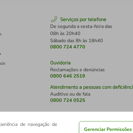
Serviços por telefone
De segunda a sexta-feira das
08h às 20h40
s
Sábado das 8h às 18h40
0800 724 4770
a
Ouvidoria
dade
Reclamações e denúncias
0800 646 2519
Atendimento a pessoas com deficiênc
Auditivo ou de fala
s
0800 724 0525
periência de navegação de
Gerenciar Permissões