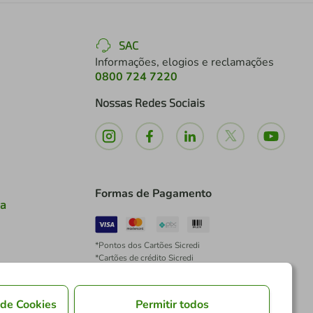
SAC
Informações, elogios e reclamações
0800 724 7220
Nossas Redes Sociais
Formas de Pagamento
ia
*Pontos dos Cartões Sicredi
*Cartões de crédito Sicredi
*Boleto exclusivo para associados PJ
*É vedada a cobrança de preço superior, valor ou
encargo adicional para pagamentos por meio de
 de Cookies
Permitir todos
Pix à vista.