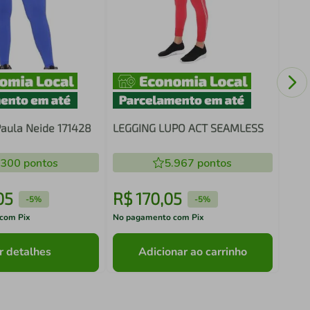
Berm
Olym
Paula Neide 171428
LEGGING LUPO ACT SEAMLESS
.300
pontos
5.967
pontos
05
R$
170
,
05
R$
-
5%
-
5%
com Pix
No pagamento com Pix
No pa
r detalhes
Adicionar ao carrinho