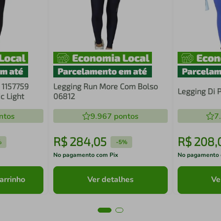
 1157759
Legging Run More Com Bolso
Legging Di 
c Light
06812
ntos
9.967
pontos
7
R$
284
,
05
R$
208
,
%
-
5%
No pagamento com Pix
No pagamento 
arrinho
Ver detalhes
Ve