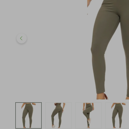
iphone
5
º