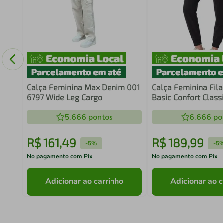
Calça Feminina Max Denim 001
Calça Feminina Fila
6797 Wide Leg Cargo
Basic Confort Classi
5.666
pontos
6.666
po
R$
161
,
49
R$
189
,
99
-
5%
-
5
No pagamento com Pix
No pagamento com Pix
Adicionar ao carrinho
Adicionar ao c